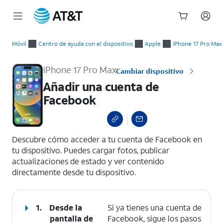
Inicio
Añadir una cuenta de Facebook
del
Móvil
Centro de ayuda con el dispositivo
Apple
iPhone 17 Pro Max
contenido
principal
iPhone 17 Pro Max
Cambiar dispositivo
Añadir una cuenta de
Facebook
select a page range
Descubre cómo acceder a tu cuenta de Facebook en
tu dispositivo. Puedes cargar fotos, publicar
actualizaciones de estado y ver contenido
directamente desde tu dispositivo.
1.
Desde la
Si ya tienes una cuenta de
pantalla de
Facebook, sigue los pasos