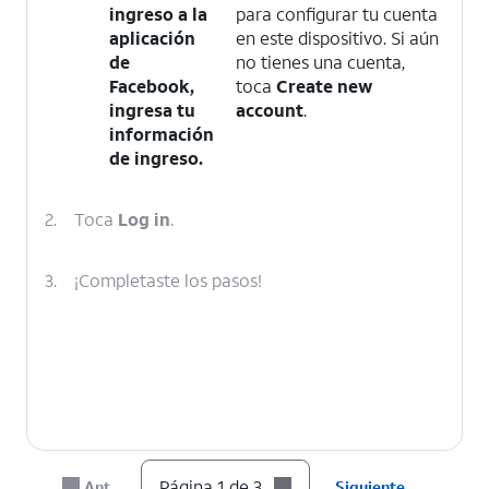
ingreso a la
para configurar tu cuenta
aplicación
en este dispositivo. Si aún
de
no tienes una cuenta,
Facebook,
toca
Create new
ingresa tu
account
.
información
de ingreso.
2.
Toca
Log in
.
3.
¡Completaste los pasos!
Página 1 de 3
Ant.
Siguiente