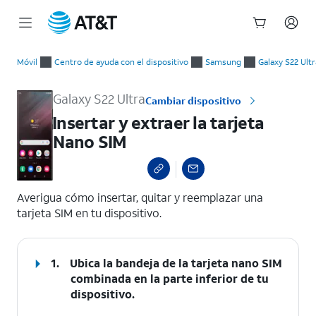
Inicio
Insertar y extraer la tarjeta Nano SIM
del
Móvil
Centro de ayuda con el dispositivo
Samsung
Galaxy S22 Ultr
contenido
principal
Galaxy S22 Ultra
Cambiar dispositivo
Insertar y extraer la tarjeta
Nano SIM
select a page range
Averigua cómo insertar, quitar y reemplazar una
tarjeta SIM en tu dispositivo.
1.
Ubica la bandeja de la tarjeta nano SIM
combinada en la parte inferior de tu
dispositivo.