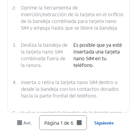
2.
Oprime la herramienta de
inserción/extracción de la tarjeta en el orificio
de la bandeja combinada para tarjeta nano
SIM y empuja hasta que se libere la bandeja.
3.
Desliza la bandeja de
Es posible que ya esté
la tarjeta nano SIM
insertada una tarjeta
combinada fuera de
nano SIM en tu
la ranura.
teléfono.
4.
Inserta o retira la tarjeta nano SIM dentro o
desde la bandeja con los contactos dorados
hacia la parte frontal del teléfono.
5.
Vuelve a oprimir la bandeja de la tarjeta nano
SIM combinada en la ranura hasta que haga
Página 1 de 6
Ant.
Siguiente
clic, asegurándote de que esté segura.