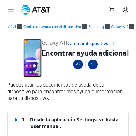
Inicio
Encontrar ayuda adicional
del
Móvil
Centro de ayuda con el dispositivo
Samsung
Galaxy A11
contenido
principal
Galaxy A11
Cambiar dispositivo
Encontrar ayuda adicional
select a page range
Puedes usar los documentos de ayuda de tu
dispositivo para encontrar más ayuda o información
para tu dispositivo.
1.
Desde la aplicación Settings, ve hasta
User manual.