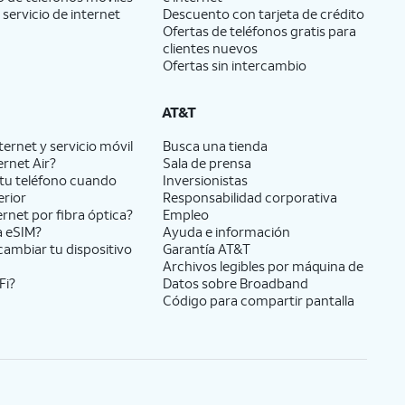
 servicio de internet
Descuento con tarjeta de crédito
Ofertas de teléfonos gratis para
clientes nuevos
Ofertas sin intercambio
AT&T
ernet y servicio móvil
Busca una tienda
ernet Air?
Sala de prensa
tu teléfono cuando
Inversionistas
erior
Responsabilidad corporativa
ernet por fibra óptica?
Empleo
a eSIM?
Ayuda e información
cambiar tu dispositivo
Garantía AT&T
Archivos legibles por máquina de
Fi?
Datos sobre Broadband
Código para compartir pantalla