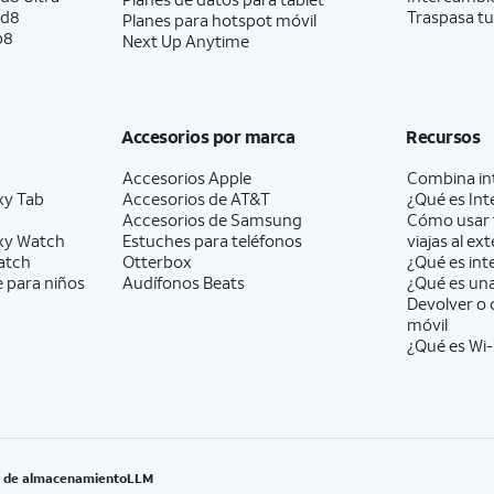
ld8
Traspasa tu
Planes para hotspot móvil
p8
Next Up Anytime
Accesorios por marca
Recursos
Accesorios Apple
Combina int
xy Tab
Accesorios de
AT&T
¿Qué es Int
Accesorios de Samsung
Cómo usar 
xy Watch
Estuches para teléfonos
viajas al ext
atch
Otterbox
¿Qué es int
e para niños
Audífonos Beats
¿Qué es un
Devolver o 
móvil
¿Qué es Wi-
B de almacenamiento
LLM