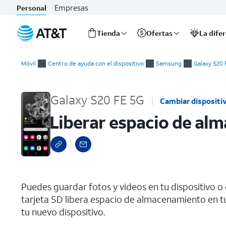
Empresas
Personal
Tienda
Ofertas
La dife
Inicio
Liberar espacio de almacenamiento
del
Móvil
Centro de ayuda con el dispositivo
Samsung
Galaxy S20 
contenido
principal
Galaxy S20 FE 5G
Cambiar dispositi
Liberar espacio de al
select a page range
Puedes guardar fotos y videos en tu dispositivo o 
tarjeta SD libera espacio de almacenamiento en tu 
tu nuevo dispositivo.