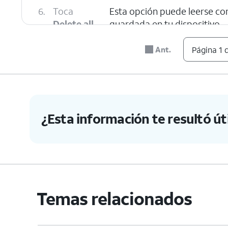
6.
Toca
Esta opción puede leerse c
Delete all
.
guardada en tu dispositivo.
Ant.
Página 1 
7.
Toca
Move to Trash
.
8.
¡Completaste los pasos!
¿Esta información te resultó úti
Temas relacionados