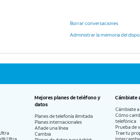
Borrar conversaciones
Administrar la memoria del dispo
Mejores planes de teléfono y
Cámbiate 
datos
Cámbiate 
Cómo camb
Planes de telefonía ilimitada
telefónica
Planes internacionales
Prueba de v
Añade una línea
ltra
Trae tu pro
Cambia
d8 Ultra
Intercambio
Planes de datos para tablet