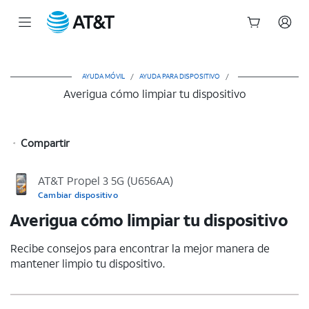
Inicio
del
contenido
AYUDA MÓVIL
/
AYUDA PARA DISPOSITIVO
/
principal
Averigua cómo limpiar tu dispositivo
Compartir
AT&T Propel 3 5G (U656AA)
Cambiar dispositivo
Averigua cómo limpiar tu dispositivo
Recibe consejos para encontrar la mejor manera de
mantener limpio tu dispositivo.