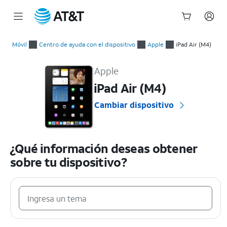
Inicio
del
Móvil
Centro de ayuda con el dispositivo
Apple
iPad Air (M4)
contenido
Apple iPad Air (M4) Guías prácticas y ayuda con el dispositivo
principal
Apple
iPad Air (M4)
Cambiar dispositivo
¿Qué información deseas obtener
sobre tu dispositivo?