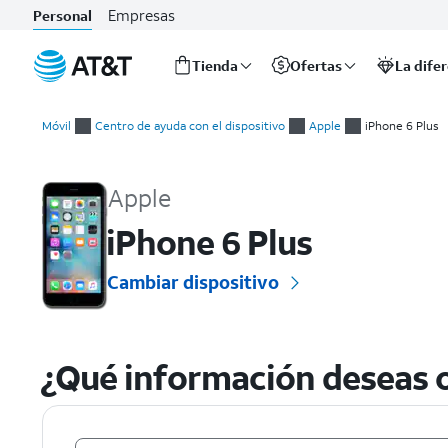
Empresas
Personal
Tienda
Ofertas
La dife
Inicio
del
Móvil
Centro de ayuda con el dispositivo
Apple
iPhone 6 Plus
contenido
Apple iPhone 6 Plus Guías prácticas y ayuda con el dispositivo
principal
Apple
iPhone 6 Plus
Cambiar dispositivo
¿Qué información deseas o