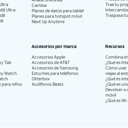
ltra
Trae tu pro
Cambia
d8 Ultra
Intercambio
Planes de datos para tablet
ld8
Traspasa tu
Planes para hotspot móvil
p8
Next Up Anytime
Accesorios por marca
Recursos
Accesorios Apple
Combina int
xy Tab
Accesorios de
AT&T
¿Qué es Int
Accesorios de Samsung
Cómo usar 
xy Watch
Estuches para teléfonos
viajas al ext
atch
Otterbox
¿Qué es int
e para niños
Audífonos Beats
¿Qué es un
Devolver o 
móvil
¿Qué es Wi-