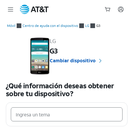
Inicio
del
Móvil
Centro de ayuda con el dispositivo
LG
G3
contenido
LG G3 Guías prácticas y ayuda con el dispositivo
principal
LG
G3
Cambiar dispositivo
¿Qué información deseas obtener
sobre tu dispositivo?