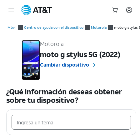
Inicio
del
Móvil
Centro de ayuda con el dispositivo
Motorola
moto g stylus 
contenido
Motorola moto g stylus 5G (2022) Guías prácticas y ayuda con 
principal
Motorola
moto g stylus 5G (2022)
Cambiar dispositivo
¿Qué información deseas obtener
sobre tu dispositivo?