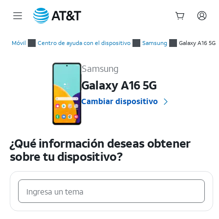
Inicio
del
Móvil
Centro de ayuda con el dispositivo
Samsung
Galaxy A16 5G
contenido
Samsung Galaxy A16 5G Guías prácticas y ayuda con el disposi
principal
Samsung
Galaxy A16 5G
Cambiar dispositivo
¿Qué información deseas obtener
sobre tu dispositivo?