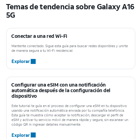
Temas de tendencia sobre Galaxy A16
5G
Conectar a una red Wi-Fi
Mantente conectado. Sigue esta guía para buscar redes disponibles y unirte
de manera segura a tu Wi-Fi residencial.
Explorar
Configurar una eSIM con una notificación
automática después de la configuración del
dispositivo
Este tutorial te guía en el proceso de configurar una eSIM en tu dispositivo
usando una notificación automática enviada por tu compañía telefónica.
Esta guía te muestra cómo aceptar la notificación, descargar el perfil de
eSIM y activar tu servicio móvil de manera rápida y segura, sin escanear un
código QR ni ingresar detalles manualmente.
Explorar