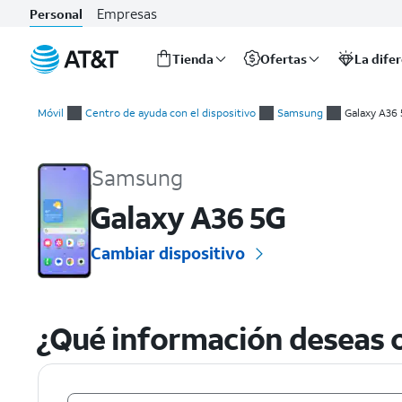
Empresas
Personal
Tienda
Ofertas
La dife
Inicio
del
Móvil
Centro de ayuda con el dispositivo
Samsung
Galaxy A36
contenido
Samsung Galaxy A36 5G Guías prácticas y ayuda con el disposi
principal
Samsung
Galaxy A36 5G
Cambiar dispositivo
¿Qué información deseas o