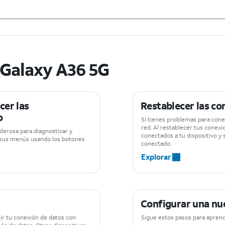
 Galaxy A36 5G
cer las
Restablecer las co
o
Si tienes problemas para cone
red. Al restablecer tus conexi
erosa para diagnosticar y
conectados a tu dispositivo y 
r sus menús usando los botones
conectado.
Explorar
Configurar una nu
ir tu conexión de datos con
Sigue estos pasos para aprend