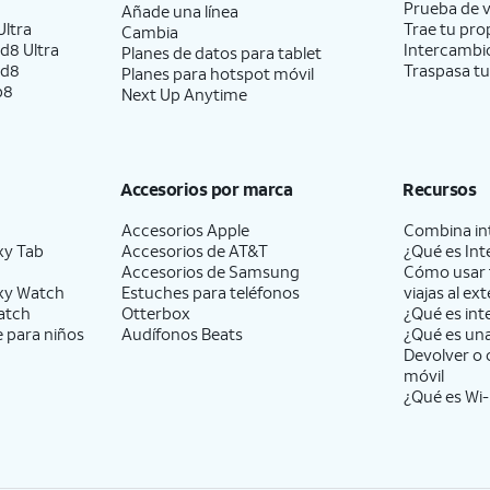
Prueba de v
Añade una línea
ltra
Trae tu pro
Cambia
d8 Ultra
Intercambio
Planes de datos para tablet
ld8
Traspasa tu
Planes para hotspot móvil
p8
Next Up Anytime
Accesorios por marca
Recursos
Accesorios Apple
Combina int
xy Tab
Accesorios de
AT&T
¿Qué es Int
Accesorios de Samsung
Cómo usar 
xy Watch
Estuches para teléfonos
viajas al ext
atch
Otterbox
¿Qué es int
e para niños
Audífonos Beats
¿Qué es un
Devolver o 
móvil
¿Qué es Wi-