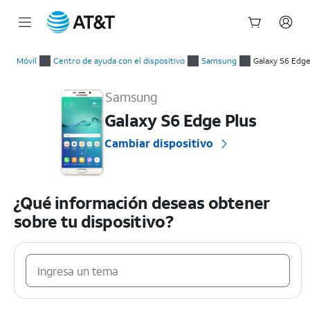
Inicio
del
Móvil
Centro de ayuda con el dispositivo
Samsung
Galaxy S6 Edge
contenido
Samsung Galaxy S6 Edge Plus Guías prácticas y ayuda con el d
principal
Samsung
Galaxy S6 Edge Plus
Cambiar dispositivo
¿Qué información deseas obtener
sobre tu dispositivo?