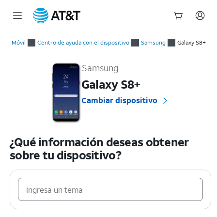
Inicio
del
Móvil
Centro de ayuda con el dispositivo
Samsung
Galaxy S8+
contenido
Samsung Galaxy S8+ Guías prácticas y ayuda con el dispositiv
principal
Samsung
Galaxy S8+
Cambiar dispositivo
¿Qué información deseas obtener
sobre tu dispositivo?