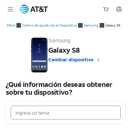
Inicio
del
Móvil
Centro de ayuda con el dispositivo
Samsung
Galaxy S8
contenido
Samsung Galaxy S8 Guías prácticas y ayuda con el dispositivo
principal
Samsung
Galaxy S8
Cambiar dispositivo
¿Qué información deseas obtener
sobre tu dispositivo?