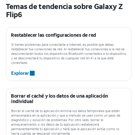
Temas de tendencia sobre Galaxy Z
Flip6
Restablecer las configuraciones de red
Si tienes problemas para conectarte a Internet, es posible que debas
restablecer tus conexiones de red. Al restablecer tus conexiones a la red se
desconectarán todos los dispositivos Bluetooth conectados a tu dispositivo
y se desconectará tu dispositivo de cualquier red Wi-Fi a la que esté
conectado.
Explorar
Borrar el caché y los datos de una aplicación
individual
Borrar el caché de tu aplicación elimina los datos temporales que están
almacenados en la aplicación y que a menudo se usan como un paso de
diagnóstico y solución de problemas. Por otro lado, borrar el
almacenamiento o los datos de tu aplicación restablecerá
permanentemente tu aplicación y hará que la aplicación actúe como lo
hacía cuando se descargó inicialmente.