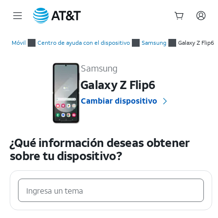
Inicio
del
Móvil
Centro de ayuda con el dispositivo
Samsung
Galaxy Z Flip6
contenido
Samsung Galaxy Z Flip6 Guías prácticas y ayuda con el disposi
principal
Samsung
Galaxy Z Flip6
Cambiar dispositivo
¿Qué información deseas obtener
sobre tu dispositivo?