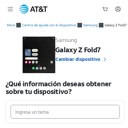
Inicio
del
Móvil
Centro de ayuda con el dispositivo
Samsung
Galaxy Z Fold7
contenido
Samsung Galaxy Z Fold7 Guías prácticas y ayuda con el dispos
principal
Samsung
Galaxy Z Fold7
Cambiar dispositivo
¿Qué información deseas obtener
sobre tu dispositivo?