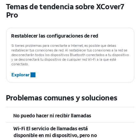
Temas de tendencia sobre XCover7
Pro
Restablecer las configuraciones de red
Si tienes problemas para conectarte a Internet, es posible que debas
restablecer tus conexiones de red. Al restablecer tus conexiones a la red se
desconectarán todos los dispositivos Bluetooth conectados a tu dispositivo
y se desconectará tu dispositivo de cualquier red Wi-Fi a la que esté
conectado.
Explorar
Problemas comunes y soluciones
No puedo hacer ni recibir llamadas
Wi-Fi El servicio de llamadas está
disponible en mi dispositivo, pero no