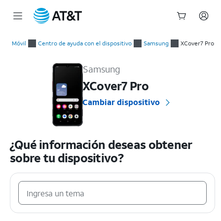
Inicio
del
Móvil
Centro de ayuda con el dispositivo
Samsung
XCover7 Pro
contenido
Samsung XCover7 Pro Guías prácticas y ayuda con el disposit
principal
Samsung
XCover7 Pro
Cambiar dispositivo
¿Qué información deseas obtener
sobre tu dispositivo?