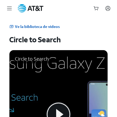
Inicio
del
Ve la biblioteca de videos
contenido
principal
Circle to Search
Circle to Search