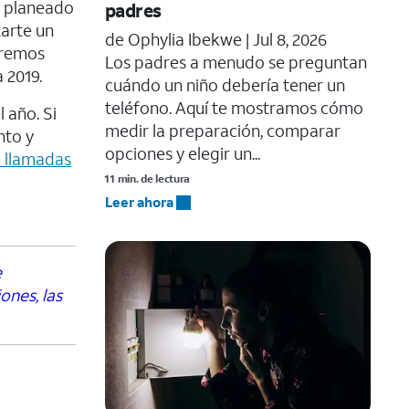
s planeado
padres
tarte un
de Ophylia Ibekwe |
Jul 8, 2026
eremos
Los padres a menudo se preguntan
 2019.
cuándo un niño debería tener un
teléfono. Aquí te mostramos cómo
 año. Si
medir la preparación, comparar
nto y
opciones y elegir un...
e llamadas
11 min. de lectura
Leer ahora
e
ones, las