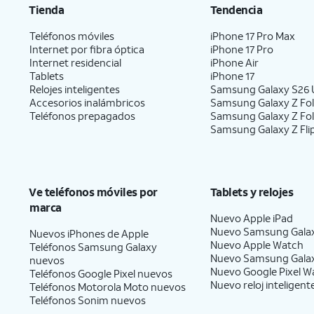
Tienda
Tendencia
Teléfonos móviles
iPhone 17 Pro Max
Internet por fibra óptica
iPhone 17 Pro
Internet residencial
iPhone Air
Tablets
iPhone 17
Relojes inteligentes
Samsung Galaxy S26 U
Accesorios inalámbricos
Samsung Galaxy Z Fol
Teléfonos prepagados
Samsung Galaxy Z Fo
Samsung Galaxy Z Fli
Ve teléfonos móviles por
Tablets y relojes
marca
Nuevo Apple iPad
Nuevo Samsung Gala
Nuevos iPhones de Apple
Nuevo Apple Watch
Teléfonos Samsung Galaxy
Nuevo Samsung Gala
nuevos
Nuevo Google Pixel W
Teléfonos Google Pixel nuevos
Nuevo reloj inteligent
Teléfonos Motorola Moto nuevos
Teléfonos Sonim nuevos