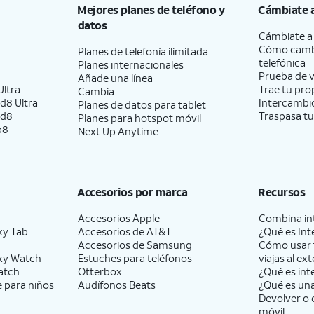
Mejores planes de teléfono y
Cámbiate 
datos
Cámbiate 
Cómo camb
Planes de telefonía ilimitada
telefónica
Planes internacionales
Prueba de v
Añade una línea
ltra
Trae tu pro
Cambia
d8 Ultra
Intercambio
Planes de datos para tablet
ld8
Traspasa tu
Planes para hotspot móvil
p8
Next Up Anytime
Accesorios por marca
Recursos
Accesorios Apple
Combina int
xy Tab
Accesorios de
AT&T
¿Qué es Int
Accesorios de Samsung
Cómo usar 
xy Watch
Estuches para teléfonos
viajas al ext
atch
Otterbox
¿Qué es int
e para niños
Audífonos Beats
¿Qué es un
Devolver o 
móvil