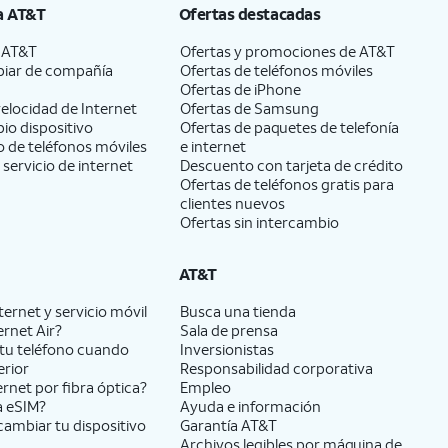
a
AT&T
Ofertas destacadas
a
AT&T
Ofertas y promociones de
AT&T
iar de compañía
Ofertas de teléfonos móviles
Ofertas de
iPhone
elocidad de Internet
Ofertas de Samsung
pio dispositivo
Ofertas de paquetes de telefonía
 de teléfonos móviles
e internet
 servicio de internet
Descuento con tarjeta de crédito
Ofertas de teléfonos gratis para
clientes nuevos
Ofertas sin intercambio
AT&T
ernet y servicio móvil
Busca una tienda
ernet Air?
Sala de prensa
tu teléfono cuando
Inversionistas
erior
Responsabilidad corporativa
ernet por fibra óptica?
Empleo
a eSIM?
Ayuda e información
cambiar tu dispositivo
Garantía AT&T
Archivos legibles por máquina de