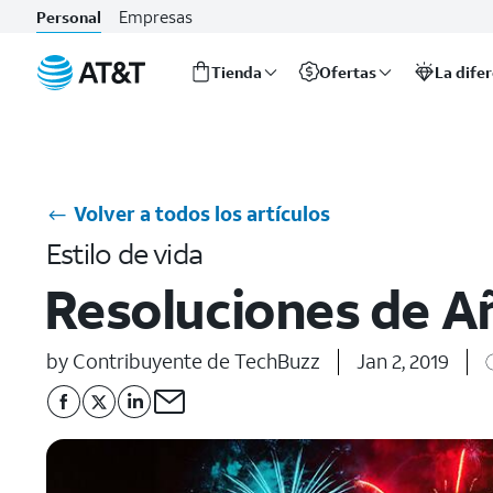
Empresas
Personal
Tienda
Ofertas
La dife
Inicio
del
contenido
principal
Volver a todos los artículos
Estilo de vida
Resoluciones de 
by Contribuyente de TechBuzz
Jan 2, 2019