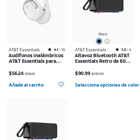
Black
AT&T Essentials
Rated4.1out of 5 stars with35reviews
AT&T Essentials
Rated5out of 5 stars with4reviews
4.1
35
5.0
4
Audífonos inalámbricos
Altavoz Bluetooth AT&T
AT&T Essentials para
Essentials Retro de 80
usar sobre las orejas
W
El precio era $74.99, now $56.24
El precio era $139.99, now $90.99
$56.24
$90.99
$74.99
$139.99
Cantidad seleccionada: 0
Añade al carrito
Selecciona opciones de color