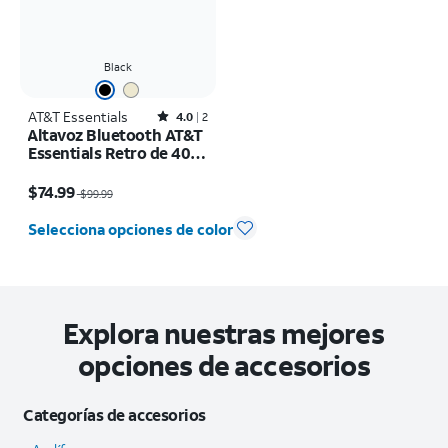
Black
AT&T Essentials
Rated4out of 5 stars with2reviews
4.0
2
Altavoz Bluetooth AT&T
Essentials Retro de 40
W
El precio era $99.99, now $74.99
$74.99
$99.99
Selecciona opciones de color
Explora nuestras mejores
opciones de accesorios
Categorías de accesorios