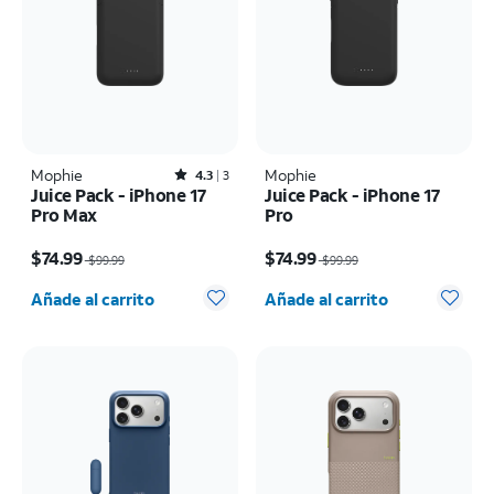
Mophie
Rated4.3out of 5 stars with3reviews
Mophie
4.3
3
Juice Pack - iPhone 17
Juice Pack - iPhone 17
Pro Max
Pro
El precio era $99.99, now $74.99
El precio era $99.99, now $74.99
$74.99
$74.99
$99.99
$99.99
Cantidad seleccionada: 0
Cantidad seleccionada: 0
Añade al carrito
Añade al carrito