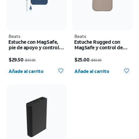
Beats
Beats
Estuche con MagSafe,
Estuche Rugged con
pie de apoyo y control
MagSafe y control de
de cámara - iPhone 17
cámara - iPhone 17
El precio era $59.00, now $29.50
El precio era $69.00, now $25.00
Pro
$29.50
$25.00
$59.00
$69.00
Cantidad seleccionada: 0
Cantidad seleccionada: 0
Añade al carrito
Añade al carrito