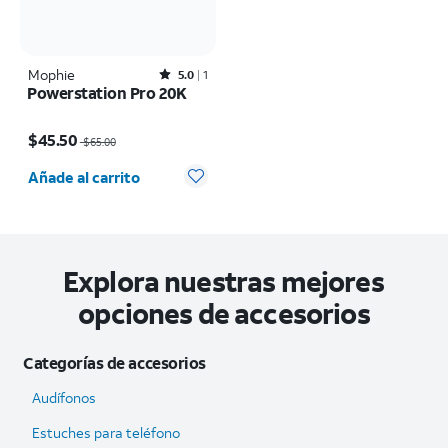
Mophie
Rated5out of 5 stars with1reviews
5.0
1
Powerstation Pro 20K
El precio era $65.00, now $45.50
$45.50
$65.00
Cantidad seleccionada: 0
Añade al carrito
Explora nuestras mejores
opciones de accesorios
Categorías de accesorios
Audífonos
Estuches para teléfono