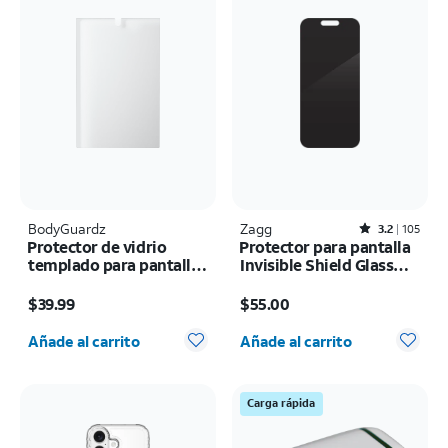
BodyGuardz
Zagg
Rated3.2out of 5 stars with105reviews
3.2
105
Protector de vidrio
Protector para pantalla
templado para pantalla
Invisible Shield Glass
Pure 3 - Samsung Z
Elite Privacy 360 4W -
El precio es $39.99
El precio es $55.00
Fold8
iPhone 17 Pro Max
$39.99
$55.00
Cantidad seleccionada: 0
Cantidad seleccionada: 0
Añade al carrito
Añade al carrito
Carga rápida