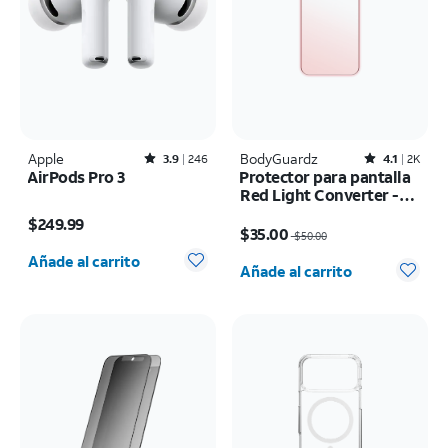
Apple
Rated3.9out of 5 stars with246reviews
BodyGuardz
Rated4.1out of 5 stars with2522reviews
3.9
246
4.1
2K
AirPods Pro 3
Protector para pantalla
Red Light Converter -
El precio es $249.99
iPhone 17 Pro Max/16
El precio era $50.00, now $35.00
$249.99
Pro Max
$35.00
$50.00
Cantidad seleccionada: 0
Cantidad seleccionada: 0
Añade al carrito
Añade al carrito