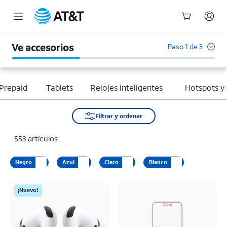
Inicio
del
Ve accesorios
Paso 1 de 3
contenido
principal
Prepaid
Tablets
Relojes inteligentes
Hotspots y
Filtrar y ordenar
553 artículos
Negro
Azul
Claro
Blanco
¡Nuevo!