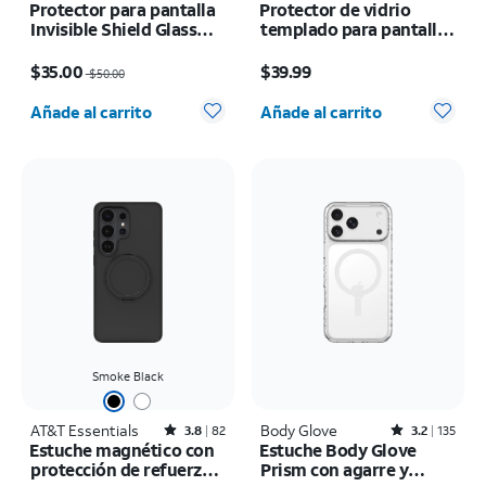
Protector para pantalla
Protector de vidrio
Invisible Shield Glass
templado para pantalla
Elite+ - iPhone 17e/16e
Pure 3 - Samsung Z
El precio era $50.00, now $35.00
El precio es $39.99
Fold8 Ultra
$35.00
$39.99
$50.00
Cantidad seleccionada: 0
Cantidad seleccionada: 0
Añade al carrito
Añade al carrito
Smoke Black
AT&T Essentials
Rated3.8out of 5 stars with82reviews
Body Glove
Rated3.2out of 5 stars with135reviews
3.8
82
3.2
135
Estuche magnético con
Estuche Body Glove
protección de refuerzo
Prism con agarre y