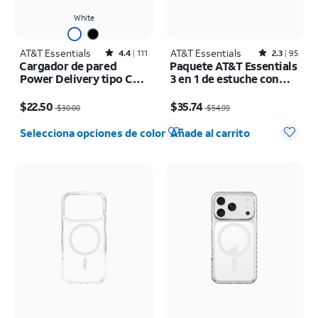
White
AT&T Essentials
Rated4.4out of 5 stars with111reviews
AT&T Essentials
Rated2.3out of 5 stars with95reviews
4.4
111
2.3
95
Cargador de pared
Paquete AT&T Essentials
Power Delivery tipo C
3 en 1 de estuche con
(USB-C) AT&T Essentials
MagSafe, protector para
El precio era $30.00, now $22.50
El precio era $54.99, now $35.74
de 40 W
pantalla y protector de
$22.50
$35.74
$30.00
$54.99
cámara - iPhone 17 Pro
Cantidad seleccionada: 0
Selecciona opciones de color
Añade al carrito