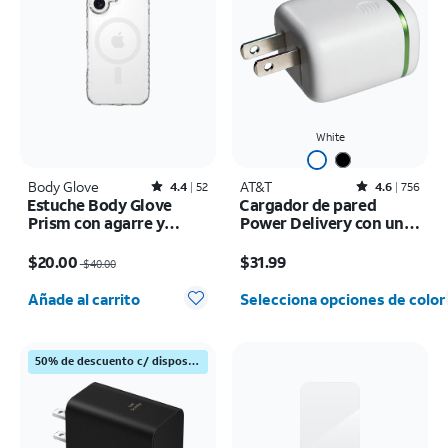
White
Body Glove
Rated4.4out of 5 stars with52reviews
AT&T
Rated4.6out of 5 stars with756reviews
4.4
52
4.6
756
Estuche Body Glove
Cargador de pared
Prism con agarre y
Power Delivery con un
MagSafe - iPhone 17
puerto de 30 W USB-C
El precio era $40.00, now $20.00
El precio es $31.99
$20.00
$31.99
$40.00
Cantidad seleccionada: 0
Añade al carrito
Selecciona opciones de color
50% de descuento c/ dispositivo Samsung