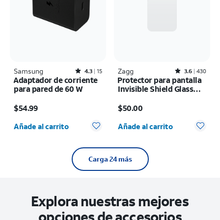
Samsung
Rated4.3out of 5 stars with15reviews
Zagg
Rated3.6out of 5 stars with430reviews
4.3
15
3.6
430
Adaptador de corriente
Protector para pantalla
para pared de 60 W
Invisible Shield Glass
Elite+ - iPhone 17 Pro
El precio es $54.99
El precio es $50.00
Max
$54.99
$50.00
Cantidad seleccionada: 0
Cantidad seleccionada: 0
Añade al carrito
Añade al carrito
Carga 24 más
Explora nuestras mejores
opciones de accesorios