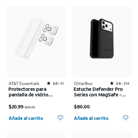
AT&T Essentials
Rated3out of 5 stars with91reviews
OtterBox
Rated3.9out of 5 stars with254reviews
3.0
91
3.9
254
Protectores para
Estuche Defender Pro
pantalla de vidrio
Series con MagSafe -
templado AT&T
iPhone 17 Pro Max
El precio era $29.99, now $20.99
El precio es $80.00
Essentials, paquete de 2
$20.99
$80.00
$29.99
+ protectores para
Cantidad seleccionada: 0
Cantidad seleccionada: 0
cámara, paquete de 2 -
Añade al carrito
Añade al carrito
iPhone 17 Pro