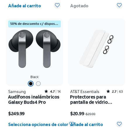
Cantidad seleccionada: 0
Añade al carrito
Agotado
50% de descuento c/ dispositivo Samsung
Black
Samsung
Rated4.7out of 5 stars with1824reviews
AT&T Essentials
Rated2.7out of 5 stars with63reviews
4.7
1K
2.7
63
Audífonos inalámbricos
Protectores para
Galaxy Buds4 Pro
pantalla de vidrio
templado AT&T
El precio es $249.99
El precio era $29.99, now $20.99
Essentials, paquete de 2
$249.99
$20.99
$29.99
+ protectores para
Cantidad seleccionada: 0
cámara, paquete de 2 -
Selecciona opciones de color
Añade al carrito
iPhone 17