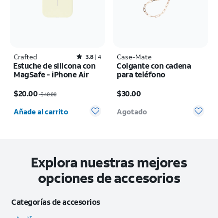
Crafted
Rated3.8out of 5 stars with4reviews
Case-Mate
3.8
4
Estuche de silicona con
Colgante con cadena
MagSafe - iPhone Air
para teléfono
El precio era $40.00, now $20.00
El precio es $30.00
$20.00
$30.00
$40.00
Cantidad seleccionada: 0
Añade al carrito
Agotado
Explora nuestras mejores
opciones de accesorios
Categorías de accesorios