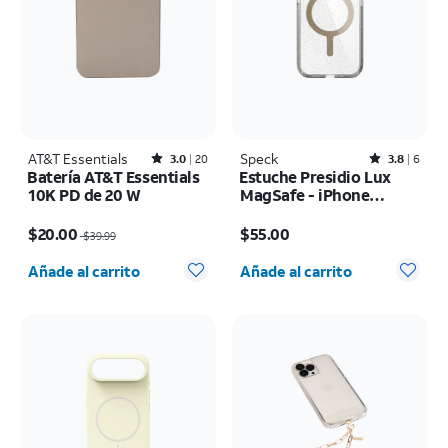
AT&T Essentials
Rated3out of 5 stars with20reviews
Speck
Rated3.8out of 5 stars with6reviews
3.0
20
3.8
6
Batería AT&T Essentials
Estuche Presidio Lux
10K PD de 20 W
MagSafe - iPhone
17e/16e
El precio era $39.99, now $20.00
El precio es $55.00
$20.00
$55.00
$39.99
Cantidad seleccionada: 0
Cantidad seleccionada: 0
Añade al carrito
Añade al carrito