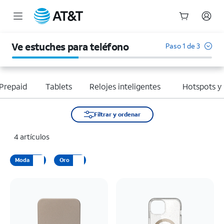
Inicio
del
Ve estuches para teléfono
Paso 1 de 3
contenido
principal
Prepaid
Tablets
Relojes inteligentes
Hotspots y
Filtrar y ordenar
4 artículos
Moda
Oro