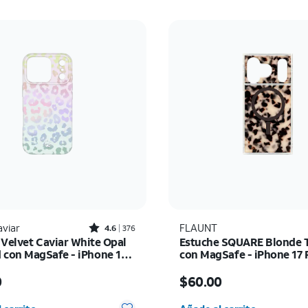
Rated4.6out of 5 stars with376reviews
aviar
FLAUNT
4.6
376
 Velvet Caviar White Opal
Estuche SQUARE Blonde T
 con MagSafe - iPhone 17
con MagSafe - iPhone 17 
io es $40.00
El precio es $60.00
0
$60.00
d seleccionada: 0
Cantidad seleccionada: