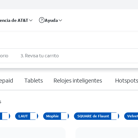
rencia de AT&T
Ayuda
sorio
3. Revisa tu carrito
epaid
Tablets
Relojes inteligentes
Hotspots
s
e
LAUT
Mophie
SQUARE de Flaunt
Velve