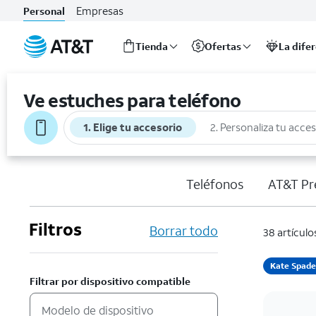
Empresas
Personal
Tienda
Ofertas
La dife
Inicio
del
Ve estuches para teléfono
contenido
principal
1. Elige tu accesorio
2. Personaliza tu acce
Teléfonos
AT&T Pr
Filtros
Borrar todo
38 artículo
Kate Spad
Filtrar por dispositivo compatible