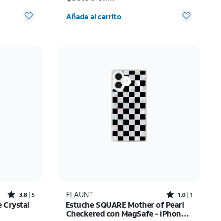
 0
Cantidad seleccionada: 0
Añade al carrito
Rated3.8out of 5 stars with5reviews
Rated1out of 5 stars with1reviews
FLAUNT
3.8
5
1.0
1
 Crystal
Estuche SQUARE Mother of Pearl
Checkered con MagSafe - iPhone