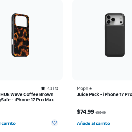
Rated4.5out of 5 stars with12reviews
Mophie
4.5
12
 HUE Wave Coffee Brown
Juice Pack - iPhone 17 Pr
Safe - iPhone 17 Pro Max
io es $55.00
El precio era $99.99, n
0
$74.99
$99.99
d seleccionada: 0
Cantidad seleccionada:
 carrito
Añade al carrito