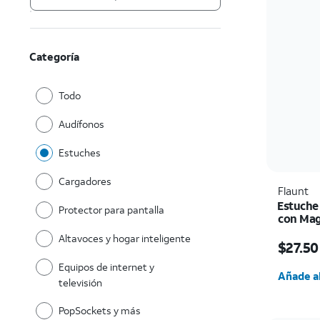
Categoría
Todo
Audífonos
Estuches
Cargadores
Flaunt
Estuche
Protector para pantalla
con Mag
El prec
Altavoces y hogar inteligente
$27.50
Cantida
Equipos de internet y
Añade al
televisión
PopSockets y más