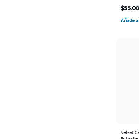
El prec
$55.0
Cantida
Añade al
Velvet C
Estuche