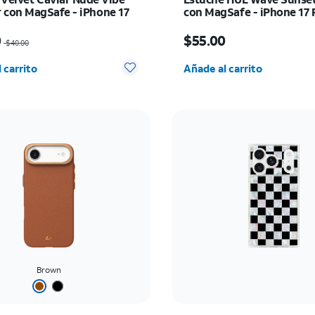
 con MagSafe - iPhone 17
con MagSafe - iPhone 17 
io era $40.00, now $28.00
El precio es $55.00
0
$55.00
$40.00
d seleccionada: 0
Cantidad seleccionada:
 carrito
Añade al carrito
Brown