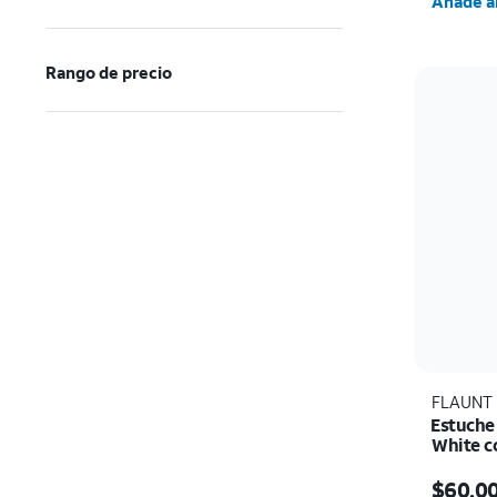
Añade al
Rango de precio
FLAUNT
Estuche
White c
Max
El prec
$60.0