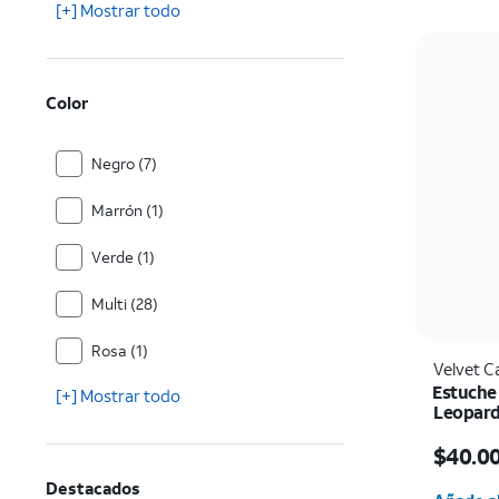
[+] Mostrar todo
Color
Negro (7)
Marrón (1)
Verde (1)
Multi (28)
Rosa (1)
Velvet C
Estuche
[+] Mostrar todo
Leopard
Pro
El prec
$40.0
Cantida
Destacados