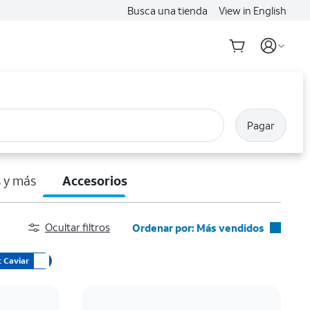
Busca una tienda
View in English
Pagar
 y más
Accesorios
Ocultar filtros
Ordenar por: Más vendidos
Más vendidos
t Caviar
Destacados
Precio: menor a mayor