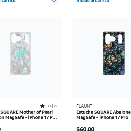
 carrito
Añade al carrito
Rated3.3out of 5 stars with29reviews
FLAUNT
3.3
29
 SQUARE Mother of Pearl
Estuche SQUARE Abalone
on MagSafe - iPhone 17 Pro
MagSafe - iPhone 17 Pro
io es $60.00
El precio es $60.00
0
$60.00