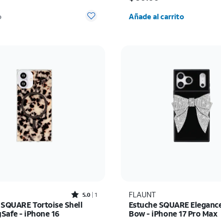
Cantidad seleccionada:
o
Añade al carrito
Rated5out of 5 stars with1reviews
FLAUNT
5.0
1
 SQUARE Tortoise Shell
Estuche SQUARE Elegance
Safe - iPhone 16
Bow - iPhone 17 Pro Max