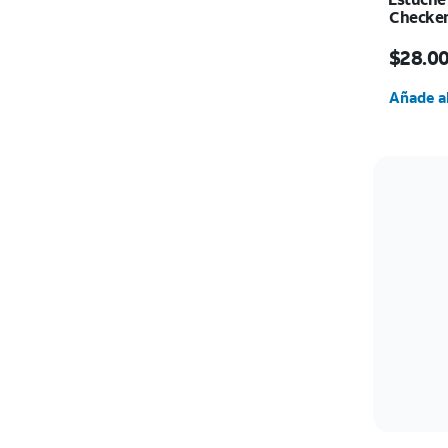
Checker
El prec
$28.0
Cantida
Añade al