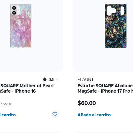
Rated3.3out of 5 stars with4reviews
FLAUNT
3.3
4
 SQUARE Mother of Pearl
Estuche SQUARE Abalone
Safe - iPhone 16
MagSafe - iPhone 17 Pro
io era $55.00, now $27.50
El precio es $60.00
$60.00
$55.00
d seleccionada: 0
Cantidad seleccionada:
 carrito
Añade al carrito