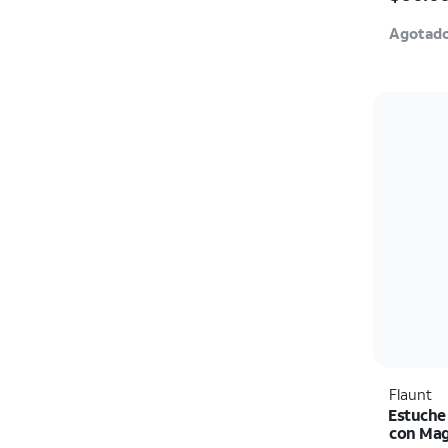
Agotad
Flaunt
Estuche
con Mag