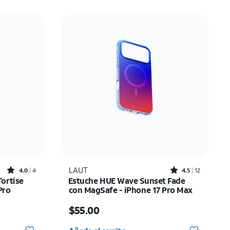
Rated4out of 5 stars with4reviews
Rated4.5out of 5 stars with12reviews
LAUT
4.0
4
4.5
12
ortise
Estuche HUE Wave Sunset Fade
Pro
con MagSafe - iPhone 17 Pro Max
El precio es $55.00
$55.00
 0
Cantidad seleccionada: 0