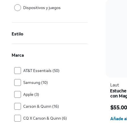
Dispositivos y juegos
Estilo
Marca
AT&T Essentials (50)
Samsung (10)
Laut
Estuche
Apple (3)
con Mag
El prec
$55.0
Carson & Quinn (16)
Cantida
CQ X Carson & Quinn (6)
Añade al