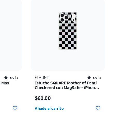
Rated5out of 5 stars with2reviews
Rated5out of 5 stars with5reviews
FLAUNT
5.0
2
5.0
5
o Max
Estuche SQUARE Mother of Pearl
Checkered con MagSafe - iPhone
17 Pro Max
ow $74.99
El precio es $60.00
$60.00
 0
Cantidad seleccionada: 0
Añade al carrito