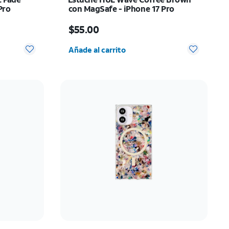
Pro
con MagSafe - iPhone 17 Pro
El precio es $55.00
$55.00
 0
Cantidad seleccionada: 0
Añade al carrito