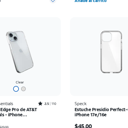
o
Añade al carrito
Clear
Rated2.5out of 5 stars with110reviews
entials
Speck
2.5
110
 Edge Pro de AT&T
Estuche Presidio Perfect-
ls - iPhone
iPhone 17e/16e
/15/14/13
io era $29.99, now $5.00
El precio es $45.00
$45.00
29.99