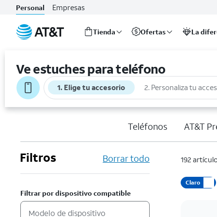
Empresas
Personal
Tienda
Ofertas
La dife
Inicio
del
Ve estuches para teléfono
contenido
principal
1. Elige tu accesorio
2. Personaliza tu acce
Teléfonos
AT&T Pr
Filtros
Borrar todo
192 artícul
Claro
Filtrar por dispositivo compatible