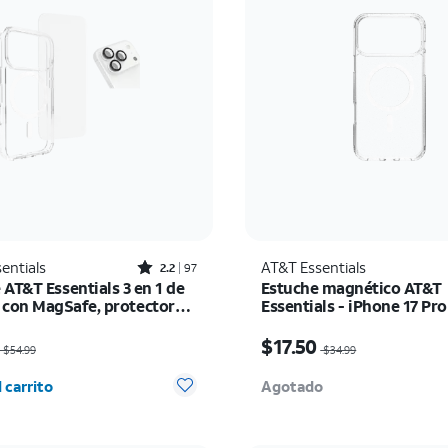
Rated2.2out of 5 stars with97reviews
entials
AT&T Essentials
2.2
97
AT&T Essentials 3 en 1 de
Estuche magnético AT&T
 con MagSafe, protector
Essentials - iPhone 17 Pr
talla y protector de
io era $54.99, now $35.74
El precio era $34.99, n
- iPhone 17 Pro
$17.50
$54.99
$34.99
d seleccionada: 0
 carrito
Agotado