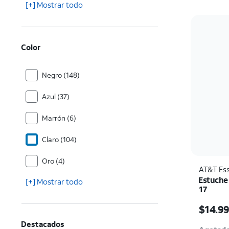
[+] Mostrar todo
Color
Negro (148)
Azul (37)
Marrón (6)
Claro (104)
Oro (4)
AT&T Ess
Estuche
[+] Mostrar todo
17
El prec
$14.9
Destacados