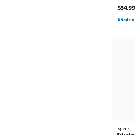
El prec
$34.9
Cantida
Añade al
Speck
Estuche 