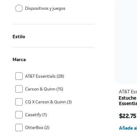
Dispositivos y juegos
Estilo
Marca
AT&T Essentials (28)
Carson & Quinn (15)
AT&T Ess
Estuche
CQ X Carson & Quinn (3)
Essentia
El prec
$22.75
Casetify (1)
Cantida
OtterBox (2)
Añade al