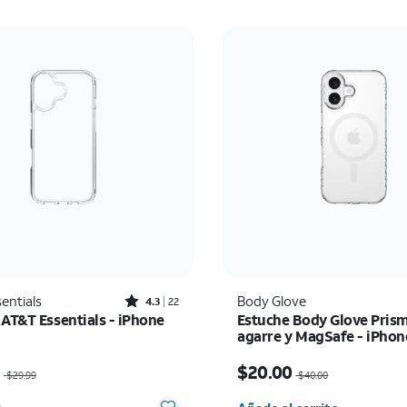
Rated4.3out of 5 stars with22reviews
entials
Body Glove
4.3
22
 AT&T Essentials - iPhone
Estuche Body Glove Pris
agarre y MagSafe - iPhon
io era $29.99, now $14.99
El precio era $40.00, n
9
$20.00
$29.99
$40.00
Cantidad seleccionada: