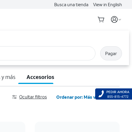
Busca una tienda
View in English
Pagar
 y más
Accesorios
PEDIR AHORA
Ocultar filtros
Ordenar por: Más vendidos
855-815-4772
Más vendidos
Destacados
Precio: menor a mayor