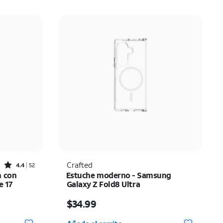
Rated4.4out of 5 stars with52reviews
Crafted
4.4
52
m con
Estuche moderno - Samsung
e 17
Galaxy Z Fold8 Ultra
ow $20.00
El precio es $34.99
$34.99
 0
Cantidad seleccionada: 0