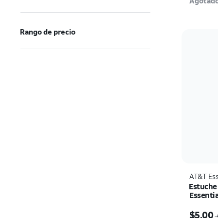
Agotad
Rango de precio
AT&T Ess
Estuche
Essentia
17e/16e
El prec
$5.00
$