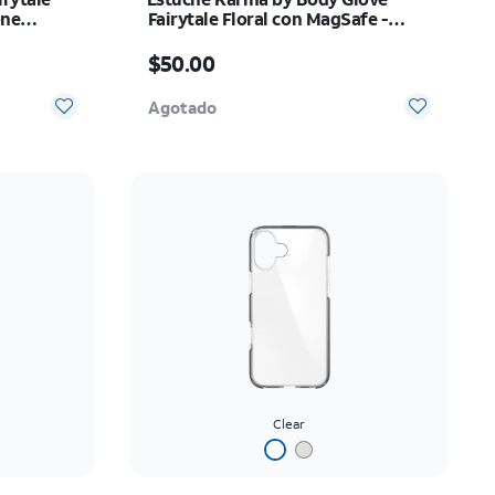
one
Fairytale Floral con MagSafe -
iPhone 17 Pro Max
El precio es $50.00
$50.00
 0
Agotado
Clear