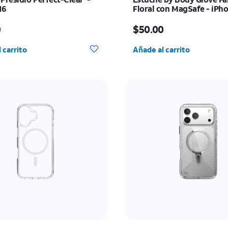
16
Floral con MagSafe - iPh
17e/16e/15/14/13
io es $45.00
El precio es $50.00
0
$50.00
d seleccionada: 0
Cantidad seleccionada:
 carrito
Añade al carrito