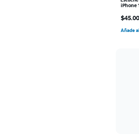
iPhone 
El prec
$45.0
Cantida
Añade al