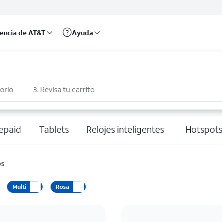
rencia de AT&T
Ayuda
sorio
3. Revisa tu carrito
epaid
Tablets
Relojes inteligentes
Hotspots
os
Multi
Rosa