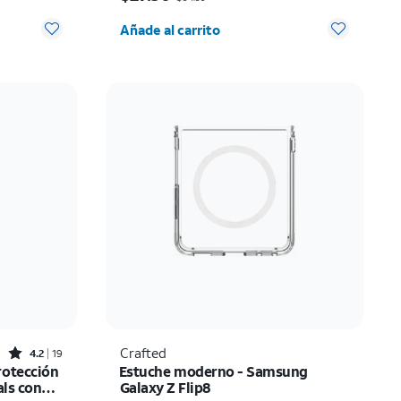
 0
Cantidad seleccionada: 0
Añade al carrito
Rated4.2out of 5 stars with19reviews
Crafted
4.2
19
rotección
Estuche moderno - Samsung
als con
Galaxy Z Flip8