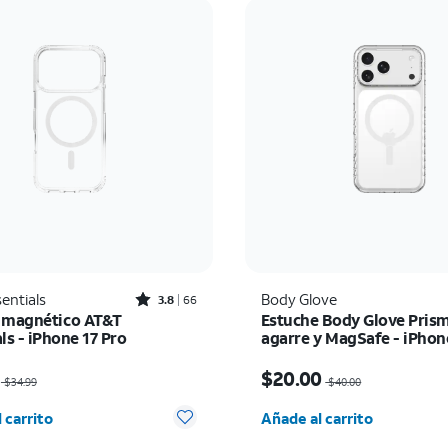
Rated3.8out of 5 stars with66reviews
entials
Body Glove
3.8
66
 magnético AT&T
Estuche Body Glove Pris
ls - iPhone 17 Pro
agarre y MagSafe - iPhon
Max
io era $34.99, now $22.75
El precio era $40.00, n
$20.00
$34.99
$40.00
d seleccionada: 0
Cantidad seleccionada:
 carrito
Añade al carrito