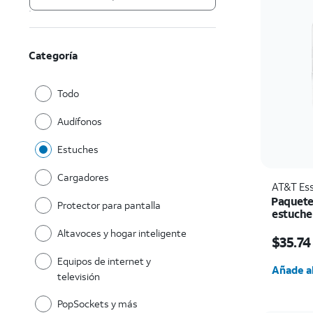
Categoría
Todo
Audífonos
Estuches
Cargadores
AT&T Ess
Paquete 
Protector para pantalla
estuche
para pan
El prec
Altavoces y hogar inteligente
cámara 
$35.74
Cantida
Equipos de internet y
Añade al
televisión
PopSockets y más