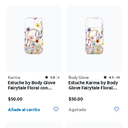
Karma
Rated5out of 5 stars with4reviews
Body Glove
Rated4.5out of 5 stars with48reviews
5.0
4
4.5
48
Estuche by Body Glove
Estuche Karma by Body
Fairytale Floral con
Glove Fairytale Floral
MagSafe - iPhone
con MagSafe - iPhone 17
El precio es $50.00
El precio es $50.00
17e/16e/15/14/13
Pro Max
$50.00
$50.00
Cantidad seleccionada: 0
Añade al carrito
Agotado