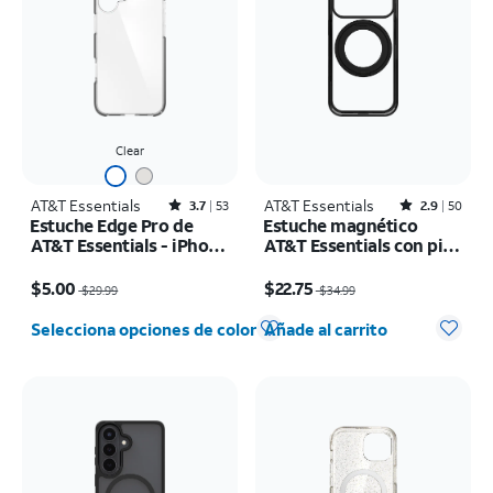
Clear
AT&T Essentials
Rated3.7out of 5 stars with53reviews
AT&T Essentials
Rated2.9out of 5 stars with50reviews
3.7
53
2.9
50
Estuche Edge Pro de
Estuche magnético
AT&T Essentials - iPhone
AT&T Essentials con pie
16 Plus
de apoyo giratorio -
El precio era $29.99, now $5.00
El precio era $34.99, now $22.75
iPhone 17 Pro
$5.00
$22.75
$29.99
$34.99
Cantidad seleccionada: 0
Selecciona opciones de color
Añade al carrito