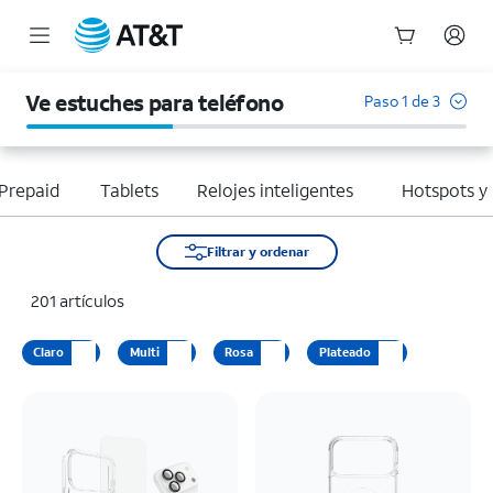
Inicio
del
Ve estuches para teléfono
Paso 1 de 3
contenido
principal
Prepaid
Tablets
Relojes inteligentes
Hotspots y
Filtrar y ordenar
201 artículos
Claro
Multi
Rosa
Plateado