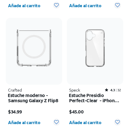
Cantidad seleccionada: 0
Cantidad seleccionada: 0
Añade al carrito
Añade al carrito
Crafted
Speck
Rated4.3out of 5 stars with32reviews
4.3
32
Estuche moderno -
Estuche Presidio
Samsung Galaxy Z Flip8
Perfect-Clear - iPhone
16
El precio es $34.99
El precio es $45.00
$34.99
$45.00
Cantidad seleccionada: 0
Cantidad seleccionada: 0
Añade al carrito
Añade al carrito