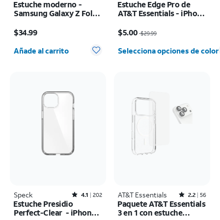
Estuche moderno -
Estuche Edge Pro de
Samsung Galaxy Z Fold8
AT&T Essentials - iPhone
Ultra
17e/16e/15/14/13
El precio es $34.99
El precio era $29.99, now $5.00
$34.99
$5.00
$29.99
Cantidad seleccionada: 0
Añade al carrito
Selecciona opciones de color
Speck
Rated4.1out of 5 stars with202reviews
AT&T Essentials
Rated2.2out of 5 stars with56reviews
4.1
202
2.2
56
Estuche Presidio
Paquete AT&T Essentials
Perfect-Clear - iPhone
3 en 1 con estuche