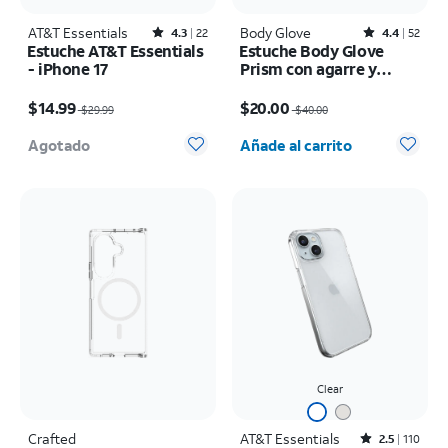
AT&T Essentials
Rated4.3out of 5 stars with22reviews
Body Glove
Rated4.4out of 5 stars with52reviews
4.3
22
4.4
52
Estuche AT&T Essentials
Estuche Body Glove
- iPhone 17
Prism con agarre y
MagSafe - iPhone 17
El precio era $29.99, now $14.99
El precio era $40.00, now $20.00
$14.99
$20.00
$29.99
$40.00
Cantidad seleccionada: 0
Agotado
Añade al carrito
Clear
Crafted
AT&T Essentials
Rated2.5out of 5 stars with110reviews
2.5
110