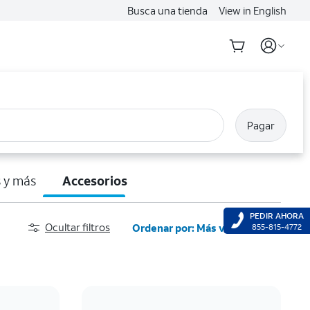
Busca una tienda
View in English
Pagar
 y más
Accesorios
PEDIR AHORA
Ocultar filtros
Ordenar por: Más vendidos
855-815-4772
Más vendidos
Destacados
Precio: menor a mayor