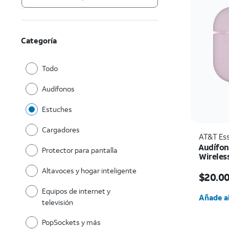
Categoría
Todo
Audífonos
Estuches
Cargadores
AT&T Ess
Audífon
Protector para pantalla
Wireless
El prec
Altavoces y hogar inteligente
$20.0
Cantida
Equipos de internet y
Añade al
televisión
PopSockets y más