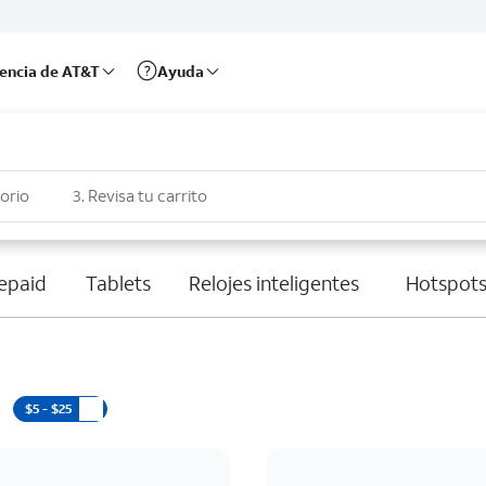
rencia de AT&T
Ayuda
sorio
3. Revisa tu carrito
epaid
Tablets
Relojes inteligentes
Hotspots
$5 - $25