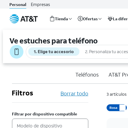
Empresas
Personal
Tienda
Ofertas
La dife
Inicio
del
Ve estuches para teléfono
contenido
principal
1. Elige tu accesorio
2. Personaliza tu acce
Teléfonos
AT&T Pr
Filtros
Borrar todo
3 artículos
Rosa
Filtrar por dispositivo compatible