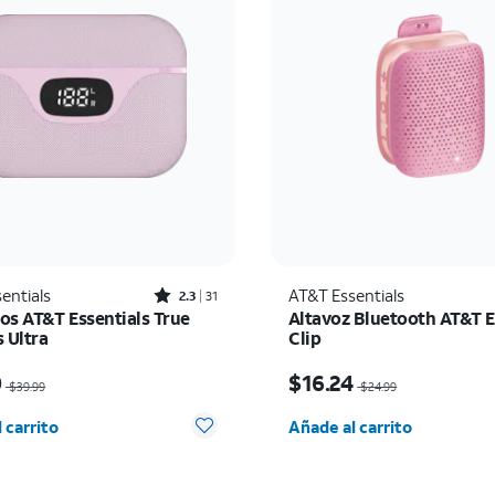
Rated2.3out of 5 stars with31reviews
entials
AT&T Essentials
2.3
31
os AT&T Essentials True
Altavoz Bluetooth AT&T E
 Ultra
Clip
io era $39.99, now $20.00
El precio era $24.99, n
0
$16.24
$39.99
$24.99
d seleccionada: 0
Cantidad seleccionada:
 carrito
Añade al carrito