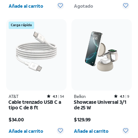
Cantidad seleccionada: 0
Añade al carrito
Agotado
Carga rápida
AT&T
Rated4.1out of 5 stars with54reviews
Belkin
Rated4.1out of 5 stars with9reviews
4.1
54
4.1
9
Cable trenzado USB C a
Showcase Universal 3/1
tipo C de 8 ft
de 25 W
El precio es $34.00
El precio es $129.99
$34.00
$129.99
Cantidad seleccionada: 0
Cantidad seleccionada: 0
Añade al carrito
Añade al carrito