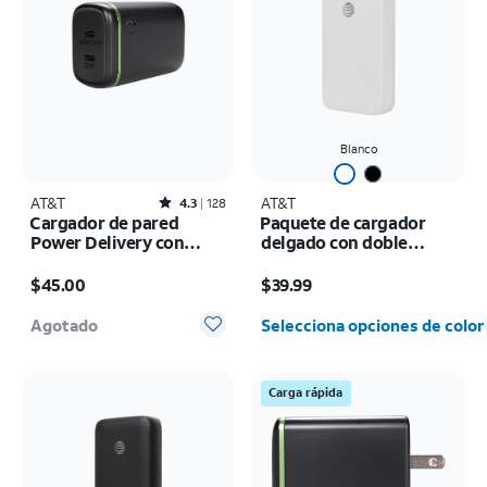
Blanco
AT&T
Rated4.3out of 5 stars with128reviews
AT&T
4.3
128
Cargador de pared
Paquete de cargador
Power Delivery con
delgado con doble
doble puerto de 60 W
puerto de 45 W y cable C
El precio es $45.00
El precio es $39.99
(USB-C + USB-C)
trenzado de 6 ft
$45.00
$39.99
Agotado
Selecciona opciones de color
Carga rápida