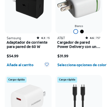
Blanco
Samsung
Rated4.3out of 5 stars with15reviews
AT&T
Rated4.6out of 5 stars with757reviews
4.3
15
4.6
757
Adaptador de corriente
Cargador de pared
para pared de 60 W
Power Delivery con un
puerto de 30 W USB-C
El precio es $54.99
El precio es $31.99
$54.99
$31.99
Cantidad seleccionada: 0
Añade al carrito
Selecciona opciones de color
Carga rápida
Carga rápida