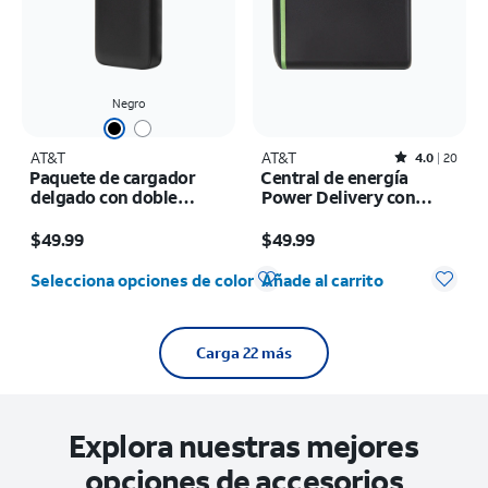
Negro
AT&T
AT&T
Rated4out of 5 stars with20reviews
4.0
20
Paquete de cargador
Central de energía
delgado con doble
Power Delivery con
puerto de 65 W y cable C
múltiples puertos de 72
El precio es $49.99
El precio es $49.99
trenzado de 6 ft
W (USB-C + USB-A)
$49.99
$49.99
Cantidad seleccionada: 0
Selecciona opciones de color
Añade al carrito
Carga 22 más
Explora nuestras mejores
opciones de accesorios