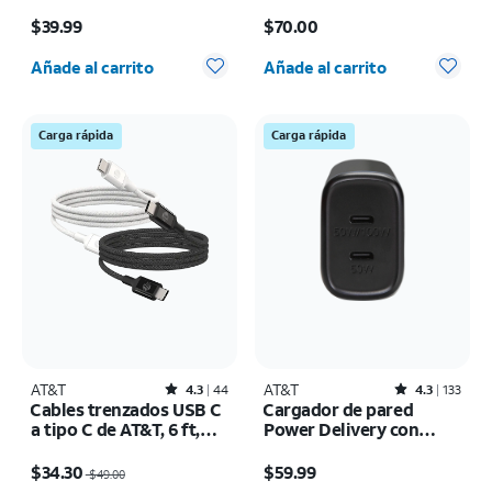
universal de 25 W
El precio es $39.99
El precio es $70.00
$39.99
$70.00
Cantidad seleccionada: 0
Cantidad seleccionada: 0
Añade al carrito
Añade al carrito
Carga rápida
Carga rápida
AT&T
Rated4.3out of 5 stars with44reviews
AT&T
Rated4.3out of 5 stars with133reviews
4.3
44
4.3
133
Cables trenzados USB C
Cargador de pared
a tipo C de AT&T, 6 ft,
Power Delivery con
paquete de 2
doble puerto de 100 W
El precio era $49.00, now $34.30
El precio es $59.99
$34.30
$59.99
$49.00