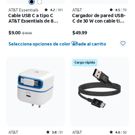
AT&T Essentials
Rated4.2out of 5 stars with101reviews
AT&T
Rated4.5out of 5 stars with70reviews
4.2
101
4.5
70
Cable USB C a tipo C
Cargador de pared USB-
AT&T Essentials de 8
C de 30 W con cable tipo
pies
C
El precio era $18.00, now $9.00
El precio es $49.99
$9.00
$49.99
$18.00
Cantidad seleccionada: 0
Selecciona opciones de color
Añade al carrito
Carga rápida
AT&T
Rated3.8out of 5 stars with51reviews
AT&T
Rated4.6out of 5 stars with52reviews
3.8
51
4.6
52