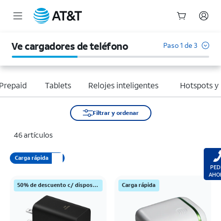
Inicio
del
Ve cargadores de teléfono
Paso 1 de 3
contenido
principal
Prepaid
Tablets
Relojes inteligentes
Hotspots y
Filtrar y ordenar
46 artículos
Carga rápida
PED
AHO
50% de descuento c/ dispositivo Samsung
Carga rápida