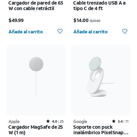
Cargador de pared de 65
Cable trenzado USB A a
W con cable retráctil
tipo C de 4 ft
El precio es $49.99
El precio era $20.00, now $14.00
$49.99
$14.00
$20.00
Cantidad seleccionada: 0
Cantidad seleccionada: 0
Añade al carrito
Añade al carrito
Apple
Rated4out of 5 stars with25reviews
Google
Rated3.4out of 5 stars with11reviews
4.0
25
3.4
11
Cargador MagSafe de 25
Soporte con puck
W (1 m)
inalámbrico PixelSnap