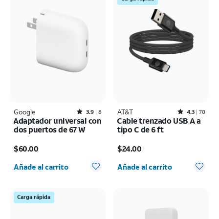
Google
Rated3.9out of 5 stars with8reviews
AT&T
Rated4.3out of 5 stars with70reviews
3.9
8
4.3
70
Adaptador universal con
Cable trenzado USB A a
dos puertos de 67 W
tipo C de 6 ft
El precio es $60.00
El precio es $24.00
$60.00
$24.00
Cantidad seleccionada: 0
Cantidad seleccionada: 0
Añade al carrito
Añade al carrito
Carga rápida