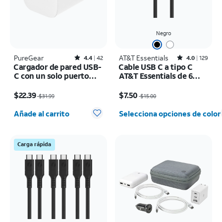
Negro
PureGear
Rated4.4out of 5 stars with42reviews
AT&T Essentials
Rated4out of 5 stars with129reviews
4.4
42
4.0
129
Cargador de pared USB-
Cable USB C a tipo C
C con un solo puerto
AT&T Essentials de 6
GaN Power Delivery de
pies
El precio era $31.99, now $22.39
El precio era $15.00, now $7.50
30 W
$22.39
$7.50
$31.99
$15.00
Cantidad seleccionada: 0
Añade al carrito
Selecciona opciones de color
Carga rápida