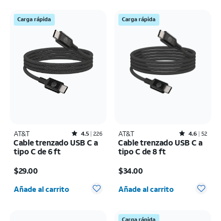
Carga rápida
Carga rápida
AT&T
Rated4.5out of 5 stars with226reviews
AT&T
Rated4.6out of 5 stars with52reviews
4.5
226
4.6
52
Cable trenzado USB C a
Cable trenzado USB C a
tipo C de 6 ft
tipo C de 8 ft
El precio es $29.00
El precio es $34.00
$29.00
$34.00
Cantidad seleccionada: 0
Cantidad seleccionada: 0
Añade al carrito
Añade al carrito
Carga rápida