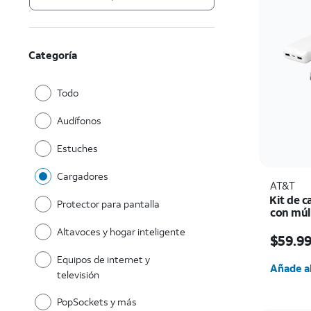
Categoría
Todo
Audífonos
Estuches
Cargadores
AT&T
Kit de 
Protector para pantalla
con múl
cargador
El prec
Altavoces y hogar inteligente
cables C
$59.9
complem
Cantida
Equipos de internet y
Añade al
televisión
PopSockets y más