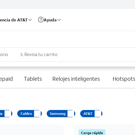
rencia de AT&T
Ayuda
sorio
3. Revisa tu carrito
epaid
Tablets
Relojes inteligentes
Hotspots
s
da
Cables
Samsung
AT&T
Carga rápida