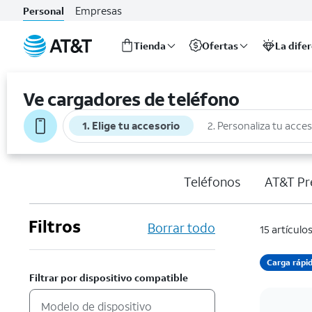
Empresas
Personal
Tienda
Ofertas
La dife
Inicio
del
Ve cargadores de teléfono
contenido
principal
1. Elige tu accesorio
2. Personaliza tu acce
Teléfonos
AT&T Pr
Filtros
Borrar todo
15 artículo
Carga rápi
Filtrar por dispositivo compatible