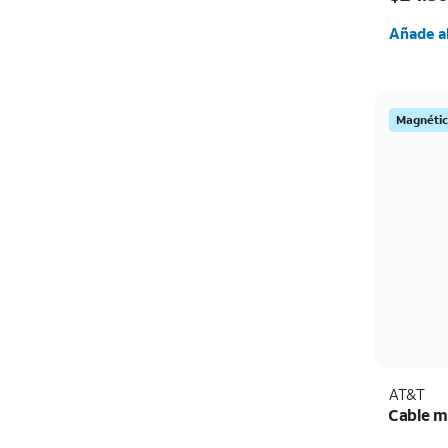
Cantida
Añade al
Magnéti
AT&T
Cable ma