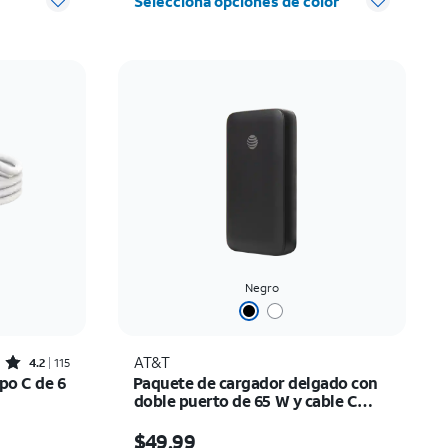
Selecciona opciones de color
Negro
Rated4.2out of 5 stars with115reviews
AT&T
4.2
115
po C de 6
Paquete de cargador delgado con
doble puerto de 65 W y cable C
trenzado de 6 ft
El precio es $49.99
$49.99