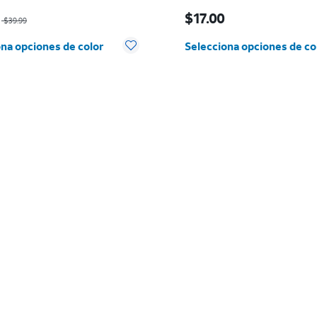
io era $39.99, now $27.99
El precio es $17.00
$17.00
$39.99
na opciones de color
Selecciona opciones de co