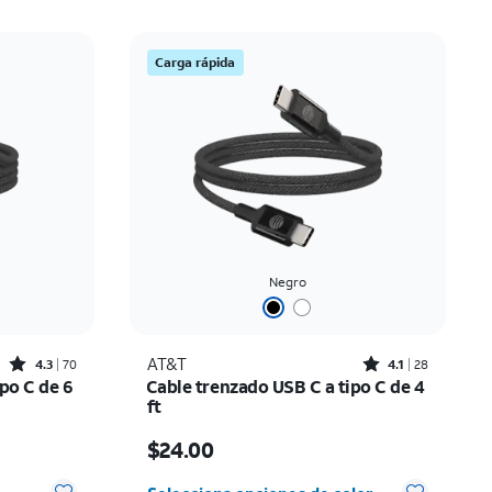
Carga rápida
Negro
Rated4.3out of 5 stars with70reviews
Rated4.1out of 5 stars with28reviews
AT&T
4.3
70
4.1
28
po C de 6
Cable trenzado USB C a tipo C de 4
ft
El precio es $24.00
$24.00
 0