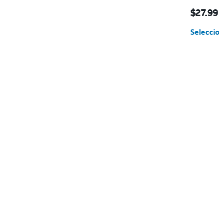
El prec
$27.99
Seleccio