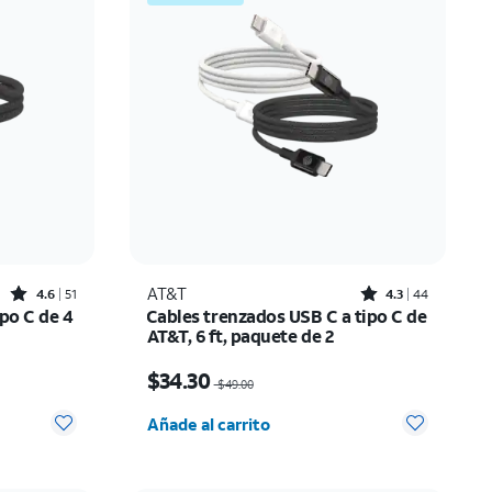
Precio: mayor a menor
Más reciente
Clasificación: alta a baja
Rated4.6out of 5 stars with51reviews
Rated4.3out of 5 stars with44reviews
AT&T
4.6
51
4.3
44
po C de 4
Cables trenzados USB C a tipo C de
AT&T, 6 ft, paquete de 2
ow $14.00
El precio era $49.00, now $34.30
$34.30
$49.00
 0
Cantidad seleccionada: 0
Añade al carrito