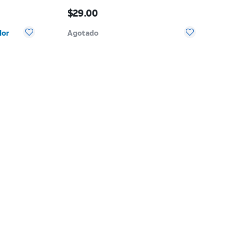
El precio es $29.00
$29.00
lor
Agotado