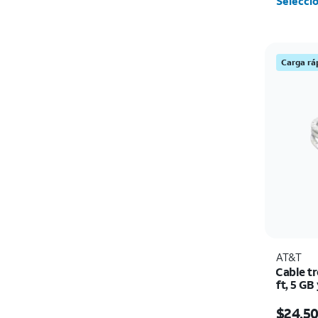
Seleccio
Carga rá
AT&T
Cable tr
ft, 5 GB
El prec
$24.5