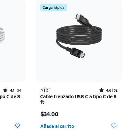
Carga rápida
Rated4.1out of 5 stars with54reviews
Rated4.6out of 5 stars with52reviews
AT&T
4.1
54
4.6
52
po C de 8
Cable trenzado USB C a tipo C de 8
ft
El precio es $34.00
$34.00
 0
Cantidad seleccionada: 0
Añade al carrito