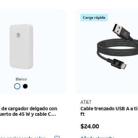
Carga rápida
Blanco
AT&T
 de cargador delgado con
Cable trenzado USB A a ti
uerto de 45 W y cable C
ft
 de 6 ft
io es $39.99
El precio es $24.00
9
$24.00
Cantidad seleccionada: