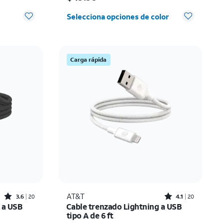
 0
Selecciona opciones de color
Carga rápida
Rated3.6out of 5 stars with20reviews
Rated4.1out of 5 stars with20reviews
AT&T
3.6
20
4.1
20
 a USB
Cable trenzado Lightning a USB
tipo A de 6 ft