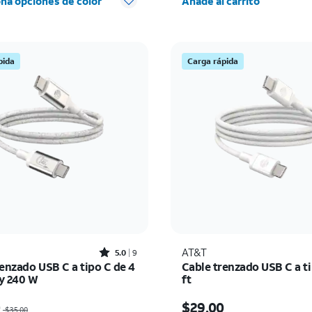
na opciones de color
Añade al carrito
pida
Carga rápida
Rated5out of 5 stars with9reviews
AT&T
5.0
9
enzado USB C a tipo C de 4
Cable trenzado USB C a ti
 y 240 W
ft
io era $35.00, now $24.50
El precio es $29.00
0
$29.00
$35.00