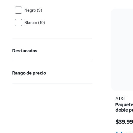
Negro (9)
Blanco (10)
Destacados
Rango de precio
AT&T
Paquete
doble p
trenzado
El prec
$39.9