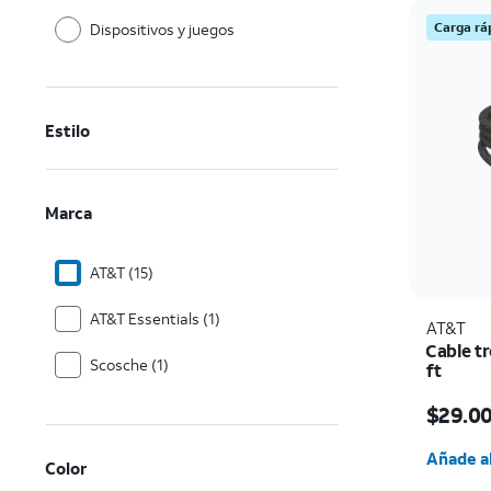
Carga rá
Dispositivos y juegos
Estilo
Marca
AT&T (15)
AT&T Essentials (1)
AT&T
Cable tr
Scosche (1)
ft
El prec
$29.0
Cantida
Añade al
Color