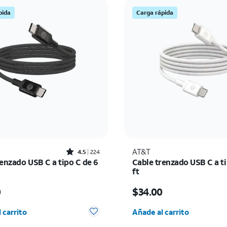
pida
Carga rápida
Rated4.5out of 5 stars with224reviews
AT&T
4.5
224
enzado USB C a tipo C de 6
Cable trenzado USB C a ti
ft
io es $29.00
El precio es $34.00
0
$34.00
d seleccionada: 0
Cantidad seleccionada:
 carrito
Añade al carrito