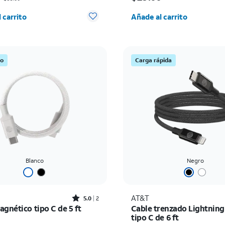
d seleccionada: 0
Cantidad seleccionada:
 carrito
Añade al carrito
co
Carga rápida
Blanco
Negro
Rated5out of 5 stars with2reviews
AT&T
5.0
2
gnético tipo C de 5 ft
Cable trenzado Lightning
tipo C de 6 ft