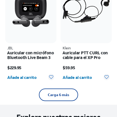
JBL
Klein
Auricular con micrófono
Auricular PTT CURL con
Bluetooth Live Beam 3
cable para el XP Pro
El precio es $229.95
El precio es $59.95
$229.95
$59.95
Cantidad seleccionada: 0
Cantidad seleccionada: 0
Añade al carrito
Añade al carrito
Carga 6 más