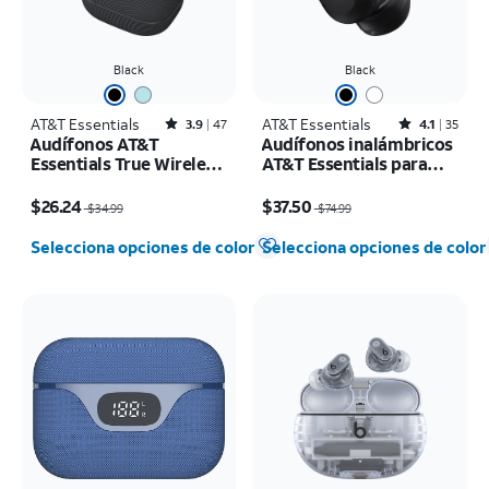
Black
Black
AT&T Essentials
Rated3.9out of 5 stars with47reviews
AT&T Essentials
Rated4.1out of 5 stars with35reviews
3.9
47
4.1
35
Audífonos AT&T
Audífonos inalámbricos
Essentials True Wireless
AT&T Essentials para
Pro
usar sobre las orejas
El precio era $34.99, now $26.24
El precio era $74.99, now $37.50
$26.24
$37.50
$34.99
$74.99
Selecciona opciones de color
Selecciona opciones de color