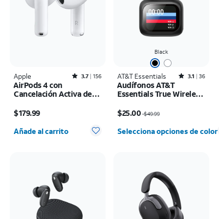
Black
Apple
Rated3.7out of 5 stars with156reviews
AT&T Essentials
Rated3.1out of 5 stars with36reviews
3.7
156
3.1
36
AirPods 4 con
Audífonos AT&T
Cancelación Activa de
Essentials True Wireless
Ruido
con pantalla LED táctil
El precio es $179.99
El precio era $49.99, now $25.00
$179.99
$25.00
$49.99
Cantidad seleccionada: 0
Añade al carrito
Selecciona opciones de color