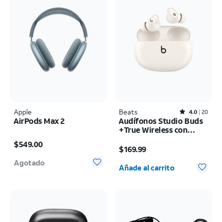
Apple
Beats
Rated4out of 5 stars with20reviews
4.0
20
AirPods Max 2
Audífonos Studio Buds
+True Wireless con
El precio es $549.00
cancelación de ruido
El precio es $169.99
$549.00
$169.99
Cantidad seleccionada: 0
Agotado
Añade al carrito