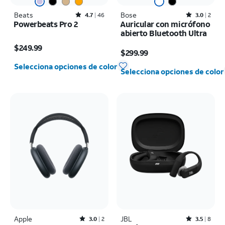
Beats
Rated4.7out of 5 stars with46reviews
Bose
Rated3out of 5 stars with2reviews
4.7
46
3.0
2
Powerbeats Pro 2
Auricular con micrófono
abierto Bluetooth Ultra
El precio es $249.99
El precio es $299.99
$249.99
$299.99
Selecciona opciones de color
Selecciona opciones de color
Apple
Rated3out of 5 stars with2reviews
JBL
Rated3.5out of 5 stars with8reviews
3.0
2
3.5
8