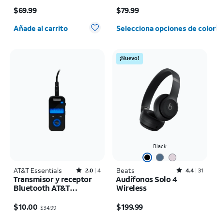
El precio es $69.99
El precio es $79.99
$69.99
$79.99
Cantidad seleccionada: 0
Añade al carrito
Selecciona opciones de color
¡Nuevo!
Black
AT&T Essentials
Rated2out of 5 stars with4reviews
Beats
Rated4.4out of 5 stars with31reviews
2.0
4
4.4
31
Transmisor y receptor
Audífonos Solo 4
Bluetooth AT&T
Wireless
Essentials
El precio era $34.99, now $10.00
El precio es $199.99
$10.00
$199.99
$34.99