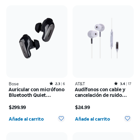
Bose
Rated2.3out of 5 stars with6reviews
AT&T
Rated3.4out of 5 stars with17reviews
2.3
6
3.4
17
Auricular con micrófono
Audífonos con cable y
Bluetooth Quiet
cancelación de ruido
Comfort Ultra
Lightning
El precio es $299.99
El precio es $24.99
$299.99
$24.99
Cantidad seleccionada: 0
Cantidad seleccionada: 0
Añade al carrito
Añade al carrito