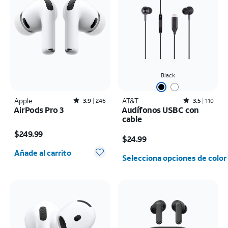
Black
Apple
Rated3.9out of 5 stars with246reviews
AT&T
Rated3.5out of 5 stars with110reviews
3.9
246
3.5
110
AirPods Pro 3
Audífonos USBC con
cable
El precio es $249.99
El precio es $24.99
$249.99
$24.99
Cantidad seleccionada: 0
Añade al carrito
Selecciona opciones de color