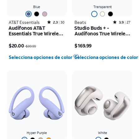
Blue
Transparent
AT&T Essentials
Rated2.3out of 5 stars with30reviews
Beats
Rated3.9out of 5 stars with27reviews
2.3
30
3.9
27
Audífonos AT&T
Studio Buds + -
Essentials True Wireless
Audífonos True Wireless
Ultra
con cancelación de
El precio era $39.99, now $20.00
El precio es $169.99
ruido
$20.00
$169.99
$39.99
Selecciona opciones de color
Selecciona opciones de color
Hyper Purple
White