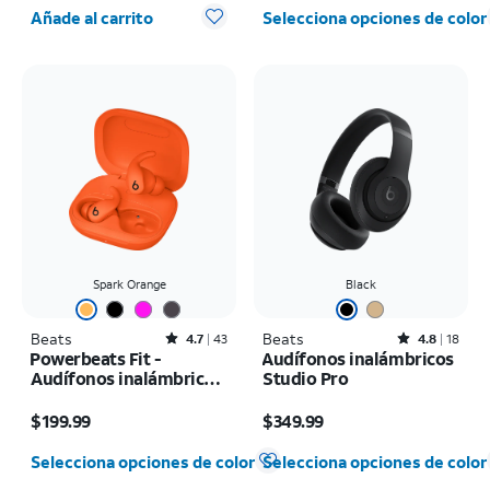
Cantidad seleccionada: 0
Añade al carrito
Selecciona opciones de color
Spark Orange
Black
Beats
Rated4.7out of 5 stars with43reviews
Beats
Rated4.8out of 5 stars with18reviews
4.7
43
4.8
18
Powerbeats Fit -
Audífonos inalámbricos
Audífonos inalámbricos
Studio Pro
con cancelación de
El precio es $199.99
El precio es $349.99
ruido
$199.99
$349.99
Selecciona opciones de color
Selecciona opciones de color