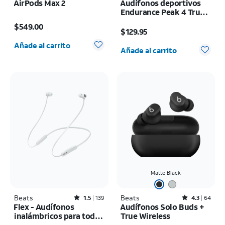
AirPods Max 2
Audífonos deportivos
Endurance Peak 4 True
El precio es $549.00
Wireless con reducción
El precio es $129.95
$549.00
de ruido
$129.95
Cantidad seleccionada: 0
Cantidad seleccionada: 0
Añade al carrito
Añade al carrito
Matte Black
Beats
Rated1.5out of 5 stars with139reviews
Beats
Rated4.3out of 5 stars with64reviews
1.5
139
4.3
64
Flex - Audífonos
Audífonos Solo Buds +
inalámbricos para todo
True Wireless
el día