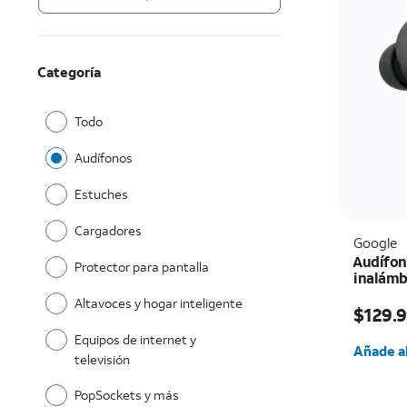
Categoría
Todo
Audífonos
Estuches
Cargadores
Google
Audífon
Protector para pantalla
inalámb
El prec
Altavoces y hogar inteligente
$129.
Cantida
Equipos de internet y
Añade al
televisión
PopSockets y más