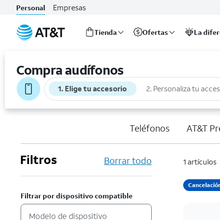
Empresas
Personal
Tienda
Ofertas
La dife
Inicio
del
Compra audífonos
contenido
principal
1. Elige tu accesorio
2. Personaliza tu acce
Teléfonos
AT&T Pr
Filtros
Borrar todo
1 artículos
Cancelación
Filtrar por dispositivo compatible