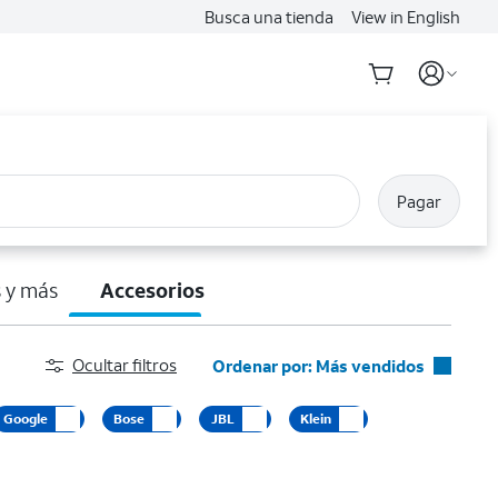
Busca una tienda
View in English
Pagar
 y más
Accesorios
Ocultar filtros
Ordenar por: Más vendidos
Más vendidos
Google
Bose
JBL
Klein
Destacados
Precio: menor a mayor