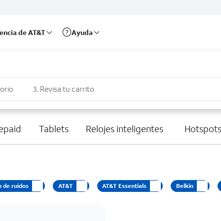
rencia de AT&T
Ayuda
sorio
3. Revisa tu carrito
epaid
Tablets
Relojes inteligentes
Hotspots
 de ruidos
AT&T
AT&T Essentials
Belkin