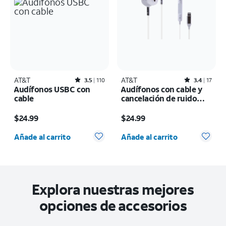
AT&T
Rated3.5out of 5 stars with110reviews
AT&T
Rated3.4out of 5 stars with17reviews
3.5
110
3.4
17
Audífonos USBC con
Audífonos con cable y
cable
cancelación de ruido
Lightning
El precio es $24.99
El precio es $24.99
$24.99
$24.99
Cantidad seleccionada: 0
Cantidad seleccionada: 0
Añade al carrito
Añade al carrito
Explora nuestras mejores
opciones de accesorios