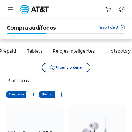
Inicio
del
Compra audífonos
Paso 1 de 3
contenido
principal
Prepaid
Tablets
Relojes inteligentes
Hotspots y
Filtrar y ordenar
2 artículos
Con cable
Blanco