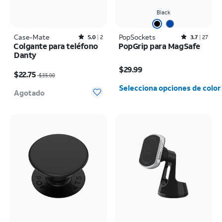
Black
Case-Mate
Rated5out of 5 stars with2reviews
PopSockets
Rated3.7out of 5 stars with27reviews
5.0
2
3.7
27
Colgante para teléfono
PopGrip para MagSafe
Danty
El precio es $29.99
El precio era $35.00, now $22.75
$29.99
$22.75
$35.00
Selecciona opciones de color
Agotado