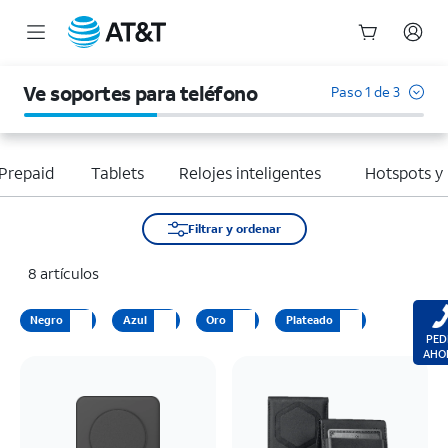
Inicio
del
Ve soportes para teléfono
Paso 1 de 3
contenido
principal
Prepaid
Tablets
Relojes inteligentes
Hotspots y
Filtrar y ordenar
8 artículos
Negro
Azul
Oro
Plateado
PED
AHO