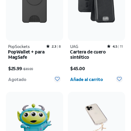
PopSockets
Rated2.3out of 5 stars with8reviews
UAG
Rated4.5out of 5 stars with11reviews
2.3
8
4.5
11
PopWallet + para
Cartera de cuero
MagSafe
sintético
El precio era $39.99, now $25.99
El precio es $45.00
$25.99
$45.00
$39.99
Cantidad seleccionada: 0
Agotado
Añade al carrito