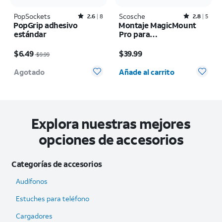
PopSockets
Rated2.6out of 5 stars with8reviews
Scosche
Rated2.8out of 5 stars with5reviews
2.6
8
2.8
5
PopGrip adhesivo
Montaje MagicMount
estándar
Pro para
ventana/tablero
El precio era $9.99, now $6.49
El precio es $39.99
$6.49
$39.99
$9.99
Cantidad seleccionada: 0
Agotado
Añade al carrito
Explora nuestras mejores
opciones de accesorios
Categorías de accesorios
Audífonos
Estuches para teléfono
Cargadores