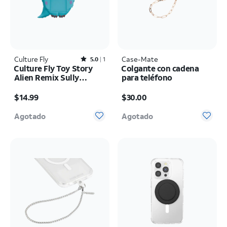
Culture Fly
Rated5out of 5 stars with1reviews
Case-Mate
5.0
1
Culture Fly Toy Story
Colgante con cadena
Alien Remix Sully
para teléfono
Hugger
El precio es $14.99
El precio es $30.00
$14.99
$30.00
Agotado
Agotado