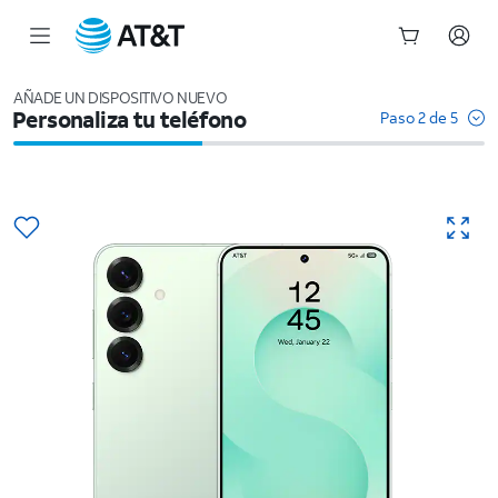
Inicio
del
AÑADE UN DISPOSITIVO NUEVO
Personaliza tu teléfono
contenido
Paso 2 de 5
principal