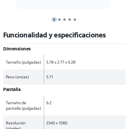
Página 1
Página 2
Página 3
Página 4
Página 5
Funcionalidad y especificaciones
Dimensiones
Tamaño (pulgadas)
5.78 x 2.77 x 0.28
Peso (onzas)
5.71
Pantalla
Tamaño de
6.2
pantalla (pulgadas)
Resolución
2340 x 1080
(píxeles)