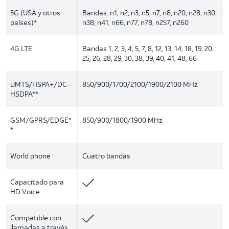
5G (USA y otros
Bandas: n1, n2, n3, n5, n7, n8, n20, n28, n30,
países)*
n38, n41, n66, n77, n78, n257, n260
4G LTE
Bandas 1, 2, 3, 4, 5, 7, 8, 12, 13, 14, 18, 19, 20,
25, 26, 28, 29, 30, 38, 39, 40, 41, 48, 66
UMTS/HSPA+/DC-
850/900/1700/2100/1900/2100 MHz
HSDPA**
GSM/GPRS/EDGE*
850/900/1800/1900 MHz
*
World phone
Cuatro bandas
Capacitado para
HD Voice
Compatible con
llamadas a través