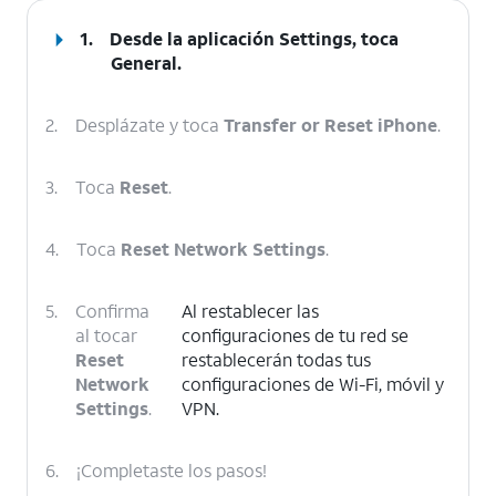
1.
Desde la aplicación Settings, toca
General
.
2.
Desplázate y toca
Transfer or Reset iPhone
.
3.
Toca
Reset
.
4.
Toca
Reset Network Settings
.
5.
Confirma
Al restablecer las
al tocar
configuraciones de tu red se
Reset
restablecerán todas tus
Network
configuraciones de Wi-Fi, móvil y
Settings
.
VPN.
6.
¡Completaste los pasos!