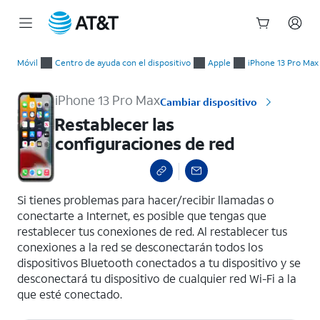
Inicio
Restablecer las configuraciones de red
del
Móvil
Centro de ayuda con el dispositivo
Apple
iPhone 13 Pro Max
contenido
principal
iPhone 13 Pro Max
Cambiar dispositivo
Restablecer las
configuraciones de red
select a page range
Si tienes problemas para hacer/recibir llamadas o
conectarte a Internet, es posible que tengas que
restablecer tus conexiones de red. Al restablecer tus
conexiones a la red se desconectarán todos los
dispositivos Bluetooth conectados a tu dispositivo y se
desconectará tu dispositivo de cualquier red Wi-Fi a la
que esté conectado.