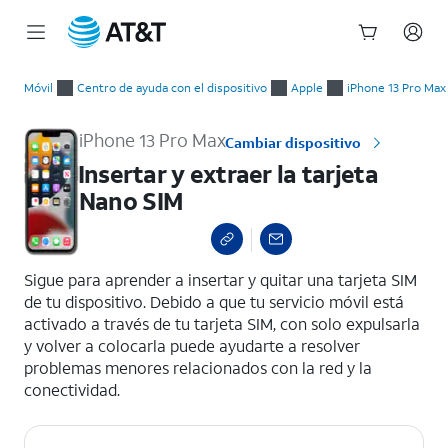
Inicio
Insertar y extraer la tarjeta Nano SIM
del
Móvil
Centro de ayuda con el dispositivo
Apple
iPhone 13 Pro Max
contenido
principal
iPhone 13 Pro Max
Cambiar dispositivo
Insertar y extraer la tarjeta
Nano SIM
select a page range
Sigue para aprender a insertar y quitar una tarjeta SIM
de tu dispositivo. Debido a que tu servicio móvil está
activado a través de tu tarjeta SIM, con solo expulsarla
y volver a colocarla puede ayudarte a resolver
problemas menores relacionados con la red y la
conectividad.