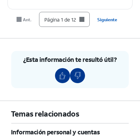
8.
Vuelve a tocar
Next
.
Página 1 de 12
Ant.
Siguiente
9.
Vuelve a tocar
Next
.
10.
Vuelve a tocar
Next
.
¿Esta información te resultó útil?
11.
Vuelve a tocar
Next
.
12.
¡Completaste los pasos!
Temas relacionados
Información personal y cuentas