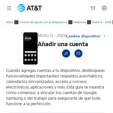
Inicio
Añadir una cuenta
del
Móvil
Centro de ayuda con el dispositivo
Motorola
Moto G - 2026
contenido
principal
Moto G - 2026
Cambiar dispositivo
Añadir una cuenta
select a page range
Cuando agregas cuentas a tu dispositivo, desbloqueas
funcionalidades importantes: respaldos automáticos,
calendarios sincronizados, acceso a correos
electrónicos, aplicaciones y más. Esta guía te muestra
cómo comenzar a vincular tus cuentas de Google,
Samsung o del trabajo para asegurarte de que todo
funcione a la perfección.