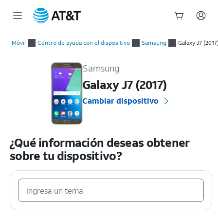
Inicio
del
Móvil
Centro de ayuda con el dispositivo
Samsung
Galaxy J7 (2017
contenido
Samsung Galaxy J7 (2017) Guías prácticas y ayuda con el dispo
principal
Samsung
Galaxy J7 (2017)
Cambiar dispositivo
¿Qué información deseas obtener
sobre tu dispositivo?