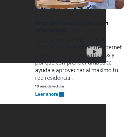
Tecnología
Internet versus Wi-Fi: ¿son
diferentes?
de Jobi George |
Mar 17, 2026
Conoce la diferencia entre Internet
y Wi-Fi, cómo funcionan juntos y
por qué comprender ambos te
ayuda a aprovechar al máximo tu
red residencial.
10 min. de lectura
Leer ahora