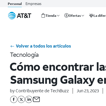
Empresas
Personal
Tienda
Ofertas
La dife
Inicio
del
contenido
principal
Volver a todos los artículos
Tecnología
Cómo encontrar la
Samsung Galaxy e
by Contribuyente de TechBuzz
Jun 23, 2023