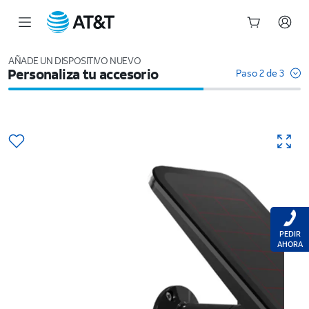
Inicio
del
AÑADE UN DISPOSITIVO NUEVO
Personaliza tu accesorio
contenido
Paso 2 de 3
principal
PEDIR
AHORA