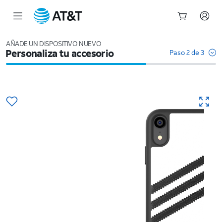
Inicio
del
AÑADE UN DISPOSITIVO NUEVO
Personaliza tu accesorio
contenido
Paso 2 de 3
principal