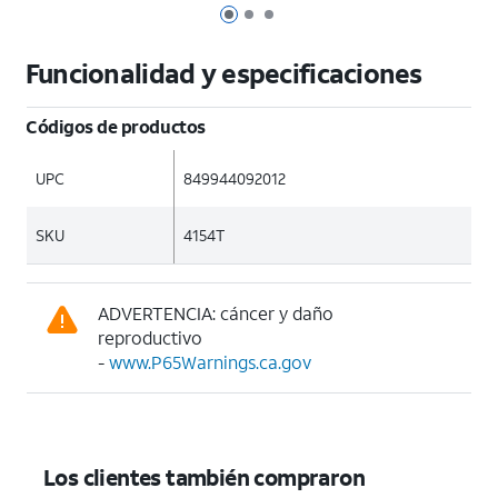
Página 1 de 3
Página 2 de 3
Página 3 de 3
Funcionalidad y especificaciones
Códigos de productos
UPC
849944092012
SKU
4154T
ADVERTENCIA: cáncer y daño
reproductivo
-
www.P65Warnings.ca.gov
Los clientes también compraron