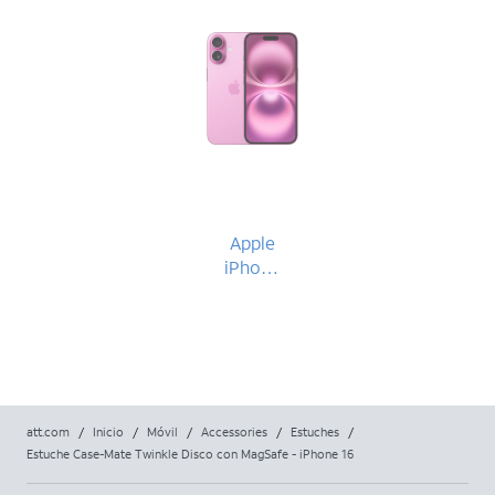
Apple
iPhone
16
att.com
/
Inicio
/
Móvil
/
Accessories
/
Estuches
/
Estuche Case-Mate Twinkle Disco con MagSafe - iPhone 16