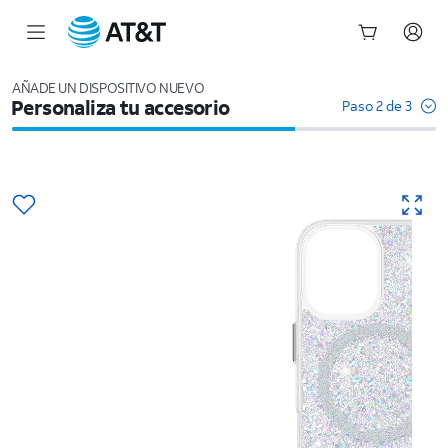
Inicio
del
AÑADE UN DISPOSITIVO NUEVO
Personaliza tu accesorio
contenido
Paso 2 de 3
principal