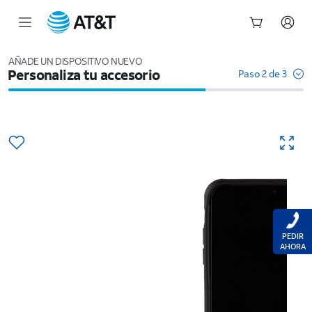
Inicio
del
AÑADE UN DISPOSITIVO NUEVO
Personaliza tu accesorio
contenido
Paso 2 de 3
principal
PEDIR
AHORA