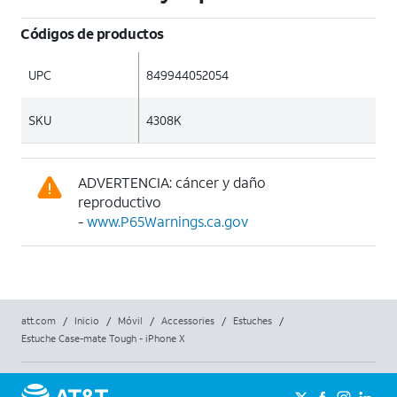
Códigos de productos
UPC
849944052054
SKU
4308K
ADVERTENCIA: cáncer y daño
reproductivo
-
www.P65Warnings.ca.gov
att.com
/
Inicio
/
Móvil
/
Accessories
/
Estuches
/
Estuche Case-mate Tough - iPhone X