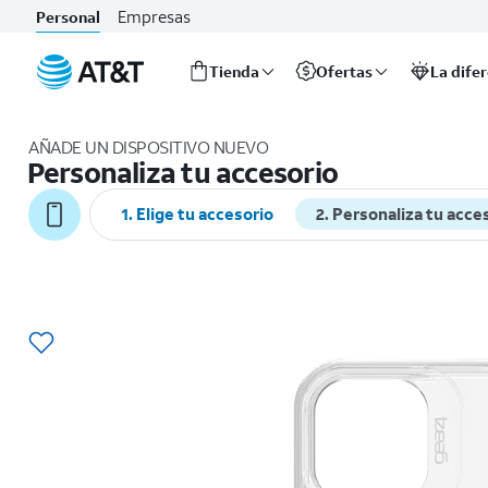
Empresas
Personal
Tienda
Ofertas
La dife
Inicio
del
AÑADE UN DISPOSITIVO NUEVO
contenido
Personaliza tu accesorio
principal
1. Elige tu accesorio
2. Personaliza tu acce