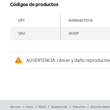
Códigos de productos
UPC
849944073516
SKU
4533P
ADVERTENCIA: cáncer y daño reproductiv
att.com
/
Inicio
/
Móvil
/
Accessories
/
Estuches
/
Estuche Gear4