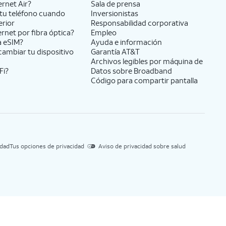
ernet Air?
Sala de prensa
tu teléfono cuando
Inversionistas
erior
Responsabilidad corporativa
ernet por fibra óptica?
Empleo
a eSIM?
Ayuda e información
cambiar tu dispositivo
Garantía AT&T
Archivos legibles por máquina de
Fi?
Datos sobre Broadband
Código para compartir pantalla
idad
Tus opciones de privacidad
Aviso de privacidad sobre salud