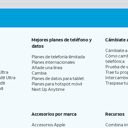
Mejores planes de teléfono y
Cámbiate 
datos
Cámbiate 
Cómo camb
Planes de telefonía ilimitada
telefónica
Planes internacionales
Prueba de v
Añade una línea
ltra
Trae tu pro
Cambia
d8 Ultra
Intercambio
Planes de datos para tablet
ld8
Traspasa tu
Planes para hotspot móvil
p8
Next Up Anytime
Accesorios por marca
Recursos
Accesorios Apple
Combina int