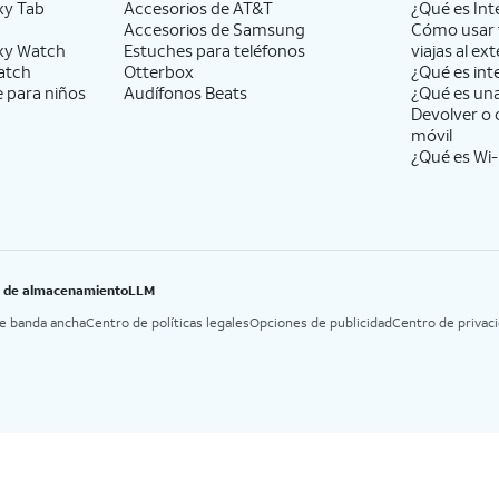
xy Tab
Accesorios de
AT&T
¿Qué es Int
Accesorios de Samsung
Cómo usar 
xy Watch
Estuches para teléfonos
viajas al ext
atch
Otterbox
¿Qué es int
e para niños
Audífonos Beats
¿Qué es un
Devolver o 
móvil
¿Qué es Wi-
B de almacenamiento
LLM
de banda ancha
Centro de políticas legales
Opciones de publicidad
Centro de privac