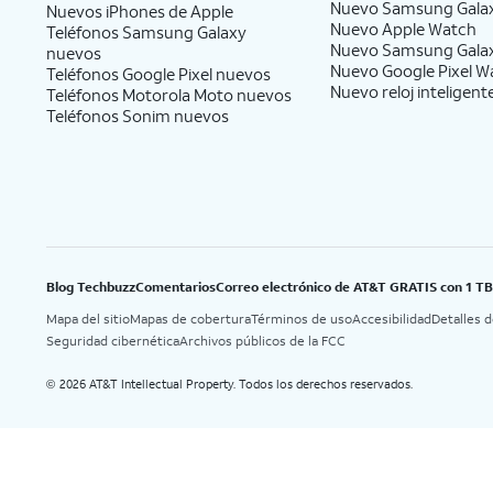
Nuevo Samsung Gala
Nuevos iPhones de Apple
Nuevo Apple Watch
Teléfonos Samsung Galaxy
Nuevo Samsung Gala
nuevos
Nuevo Google Pixel W
Teléfonos Google Pixel nuevos
Nuevo reloj inteligent
Teléfonos Motorola Moto nuevos
Teléfonos Sonim nuevos
Blog Techbuzz
Comentarios
Correo electrónico de AT&T GRATIS con 1 T
Mapa del sitio
Mapas de cobertura
Términos de uso
Accesibilidad
Detalles 
Seguridad cibernética
Archivos públicos de la FCC
2026 AT&T Intellectual Property. Todos los derechos reservados.
©