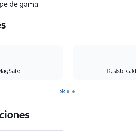
ope de gama.
es
MagSafe
Resiste caíd
Página 1 de 3
Página 2 de 3
Página 3 de 3
aciones