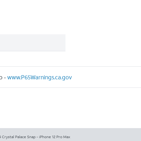
o -
www.P65Warnings.ca.gov
 Crystal Palace Snap - iPhone 12 Pro Max