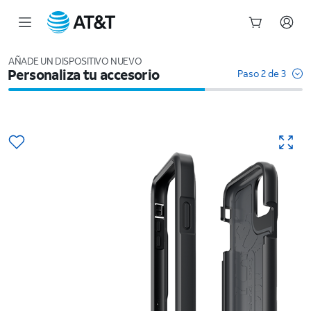
Inicio
del
AÑADE UN DISPOSITIVO NUEVO
Personaliza tu accesorio
contenido
Paso 2 de 3
principal