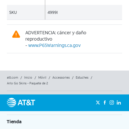
SKU
4999I
ADVERTENCIA: cáncer y daño
reproductivo
-
www.P65Warnings.ca.gov
att.com
/
Inicio
/
Móvil
/
Accessories
/
Estuches
/
Arlo Go Skins - Paquete de 2
Tienda