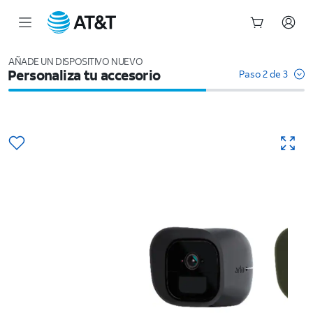
Inicio
del
AÑADE UN DISPOSITIVO NUEVO
Personaliza tu accesorio
contenido
Paso 2 de 3
principal