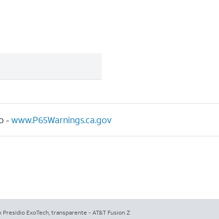
o -
www.P65Warnings.ca.gov
 Presidio ExoTech, transparente - AT&T Fusion Z