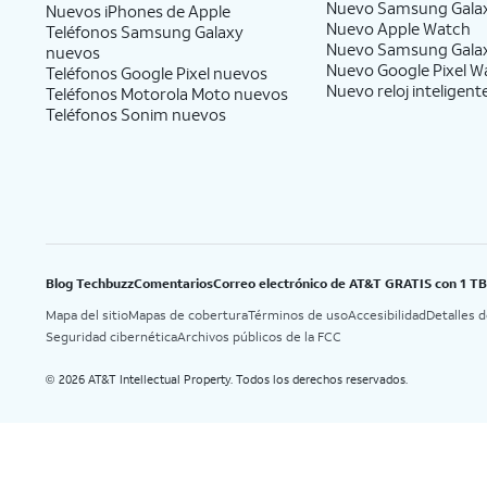
Nuevo Samsung Gala
Nuevos iPhones de Apple
Nuevo Apple Watch
Teléfonos Samsung Galaxy
Nuevo Samsung Gala
nuevos
Nuevo Google Pixel W
Teléfonos Google Pixel nuevos
Nuevo reloj inteligent
Teléfonos Motorola Moto nuevos
Teléfonos Sonim nuevos
Blog Techbuzz
Comentarios
Correo electrónico de AT&T GRATIS con 1 T
Mapa del sitio
Mapas de cobertura
Términos de uso
Accesibilidad
Detalles 
Seguridad cibernética
Archivos públicos de la FCC
2026 AT&T Intellectual Property. Todos los derechos reservados.
©