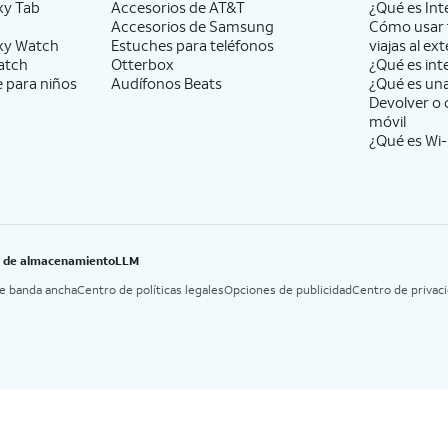
xy Tab
Accesorios de
AT&T
¿Qué es Int
Accesorios de Samsung
Cómo usar 
xy Watch
Estuches para teléfonos
viajas al ext
atch
Otterbox
¿Qué es int
e para niños
Audífonos Beats
¿Qué es un
Devolver o 
móvil
¿Qué es Wi-
B de almacenamiento
LLM
de banda ancha
Centro de políticas legales
Opciones de publicidad
Centro de privac