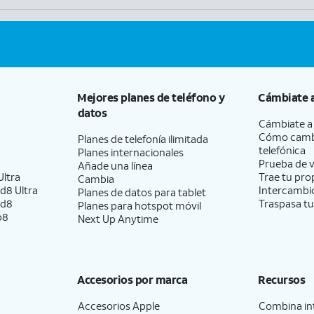
Mejores planes de teléfono y
Cámbiate 
datos
Cámbiate 
Cómo camb
Planes de telefonía ilimitada
telefónica
Planes internacionales
Prueba de v
Añade una línea
ltra
Trae tu pro
Cambia
d8 Ultra
Intercambio
Planes de datos para tablet
ld8
Traspasa tu
Planes para hotspot móvil
p8
Next Up Anytime
Accesorios por marca
Recursos
Accesorios Apple
Combina int