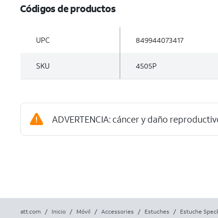
Códigos de productos
UPC
849944073417
SKU
4505P
ADVERTENCIA: cáncer y daño reproductiv
att.com
/
Inicio
/
Móvil
/
Accessories
/
Estuches
/
Estuche Speck