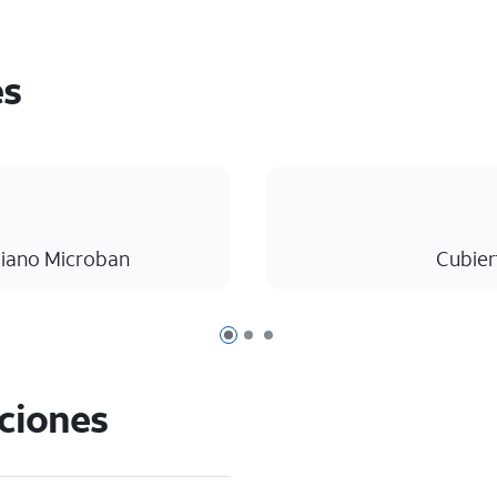
es
biano Microban
Cubier
Página 1 de 3
Página 2 de 3
Página 3 de 3
aciones