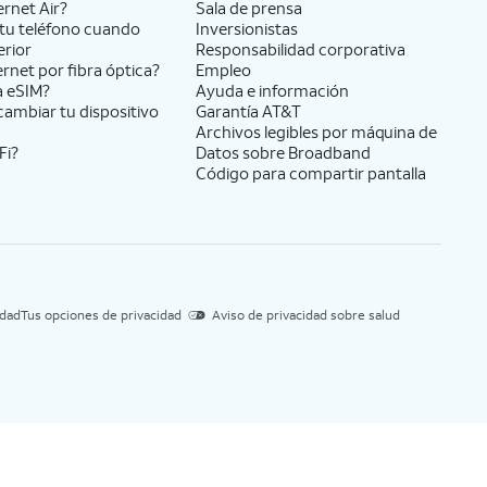
ernet Air?
Sala de prensa
tu teléfono cuando
Inversionistas
erior
Responsabilidad corporativa
ernet por fibra óptica?
Empleo
a eSIM?
Ayuda e información
cambiar tu dispositivo
Garantía AT&T
Archivos legibles por máquina de
Fi?
Datos sobre Broadband
Código para compartir pantalla
idad
Tus opciones de privacidad
Aviso de privacidad sobre salud