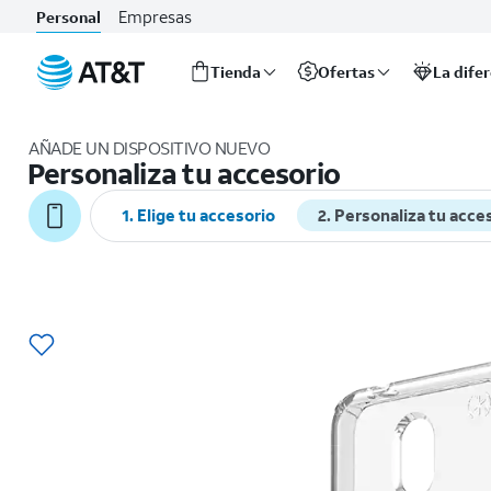
Empresas
Personal
Tienda
Ofertas
La dife
Inicio
del
AÑADE UN DISPOSITIVO NUEVO
contenido
Personaliza tu accesorio
principal
1. Elige tu accesorio
2. Personaliza tu acce