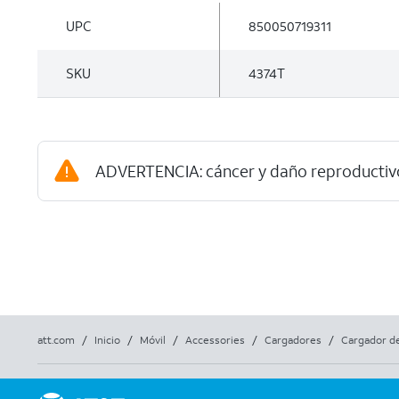
UPC
850050719311
SKU
4374T
ADVERTENCIA: cáncer y daño reproductiv
att.com
/
Inicio
/
Móvil
/
Accessories
/
Cargadores
/
Cargador de