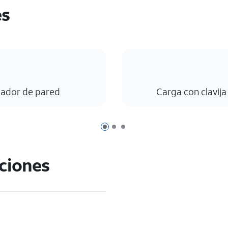
es
gador de pared
Carga con clavij
Página 1 de 3
Página 2 de 3
Página 3 de 3
aciones