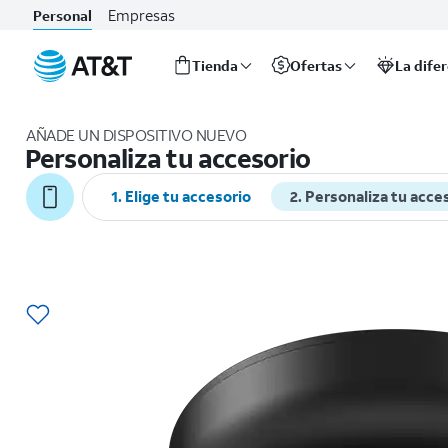
Empresas
Personal
Tienda
Ofertas
La dife
Inicio
del
AÑADE UN DISPOSITIVO NUEVO
contenido
Personaliza tu accesorio
principal
1. Elige tu accesorio
2. Personaliza tu acce