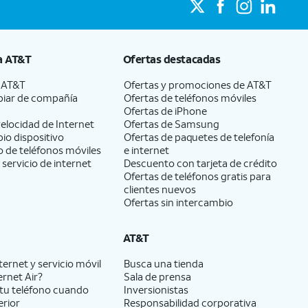
a
AT&T
Ofertas destacadas
a
AT&T
Ofertas y promociones de
AT&T
iar de compañía
Ofertas de teléfonos móviles
Ofertas de
iPhone
elocidad de Internet
Ofertas de Samsung
pio dispositivo
Ofertas de paquetes de telefonía
 de teléfonos móviles
e internet
 servicio de internet
Descuento con tarjeta de crédito
Ofertas de teléfonos gratis para
clientes nuevos
Ofertas sin intercambio
AT&T
ernet y servicio móvil
Busca una tienda
ernet Air?
Sala de prensa
tu teléfono cuando
Inversionistas
erior
Responsabilidad corporativa