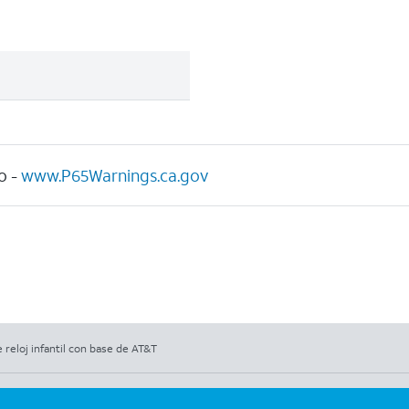
o -
www.P65Warnings.ca.gov
 reloj infantil con base de AT&T