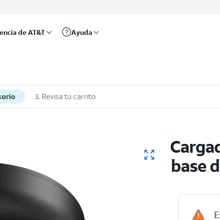
rencia de AT&T
Ayuda
sorio
3. Revisa tu carrito
Cargad
base 
E