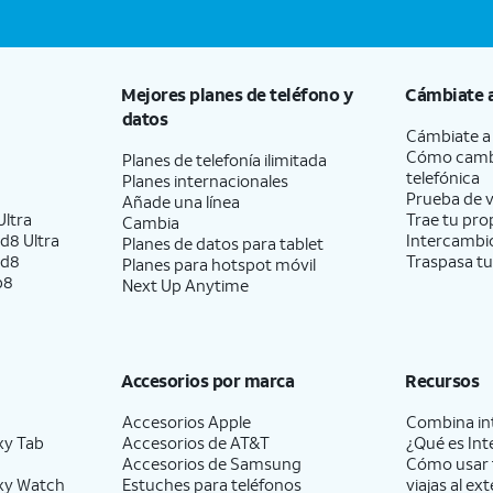
Mejores planes de teléfono y
Cámbiate 
datos
Cámbiate 
Cómo camb
Planes de telefonía ilimitada
telefónica
Planes internacionales
Prueba de v
Añade una línea
ltra
Trae tu pro
Cambia
d8 Ultra
Intercambio
Planes de datos para tablet
ld8
Traspasa tu
Planes para hotspot móvil
p8
Next Up Anytime
Accesorios por marca
Recursos
Accesorios Apple
Combina int
xy Tab
Accesorios de
AT&T
¿Qué es Int
Accesorios de Samsung
Cómo usar 
xy Watch
Estuches para teléfonos
viajas al ext