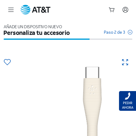
Inicio
del
AÑADE UN DISPOSITIVO NUEVO
Personaliza tu accesorio
contenido
Paso 2 de 3
principal
PEDIR
AHORA