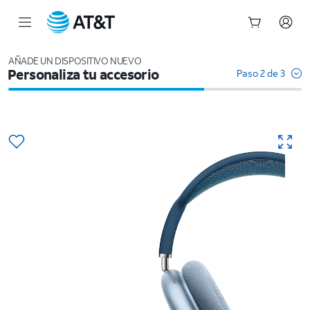
Inicio
del
AÑADE UN DISPOSITIVO NUEVO
Personaliza tu accesorio
contenido
Paso 2 de 3
principal