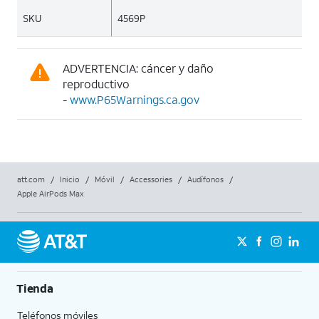
SKU
4569P
ADVERTENCIA: cáncer y daño
reproductivo
-
www.P65Warnings.ca.gov
att.com
/
Inicio
/
Móvil
/
Accessories
/
Audífonos
/
Apple AirPods Max
Tienda
Teléfonos móviles